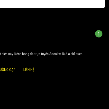
t hiện nay. Kênh bóng đá trực tuyến Socolive là địa chỉ quen
HƯỜNG GẶP
LIÊN HỆ