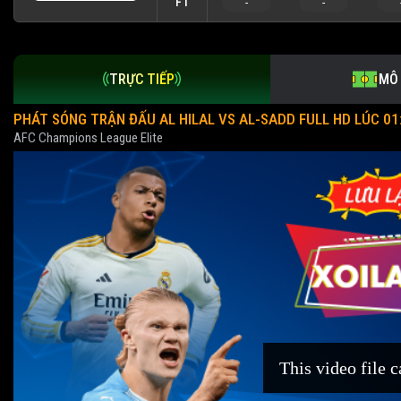
FT
-
-
TRỰC TIẾP
MÔ
PHÁT SÓNG TRẬN ĐẤU AL HILAL VS AL-SADD FULL HD LÚC 01
AFC Champions League Elite