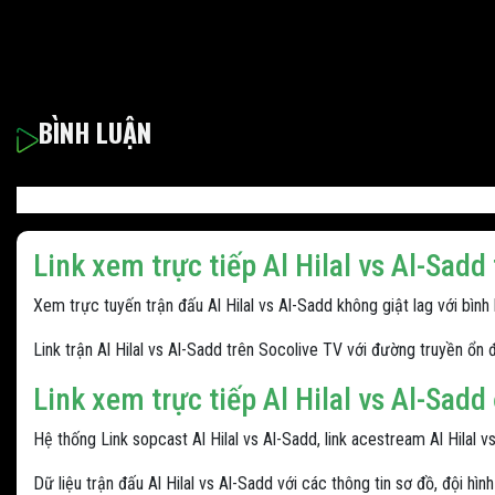
BÌNH LUẬN
Link xem trực tiếp Al Hilal vs Al-Sadd
Xem trực tuyến trận đấu Al Hilal vs Al-Sadd không giật lag với bình 
Link trận Al Hilal vs Al-Sadd trên Socolive TV với đường truyền ổn 
Link xem trực tiếp Al Hilal vs Al-Sadd
Hệ thống Link sopcast Al Hilal vs Al-Sadd, link acestream Al Hilal 
Dữ liệu trận đấu Al Hilal vs Al-Sadd với các thông tin sơ đồ, đội hình