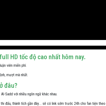
 full HD tốc độ cao nhất hôm nay.
luận viên miễn phí.
định, mượt mà nhất.
 ở đâu?
vs Al-Sadd với nhiều ngôn ngữ khác nhau.
 thi đấu, thành tích gần đây.... sẽ có link sớm trước 24h cho fan tiện theo 