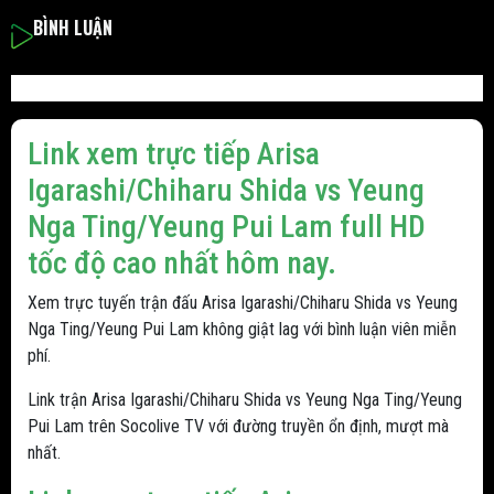
BÌNH LUẬN
Link xem trực tiếp Arisa
Igarashi/Chiharu Shida vs Yeung
Nga Ting/Yeung Pui Lam full HD
tốc độ cao nhất hôm nay.
Xem trực tuyến trận đấu Arisa Igarashi/Chiharu Shida vs Yeung
Nga Ting/Yeung Pui Lam không giật lag với bình luận viên miễn
phí.
Link trận Arisa Igarashi/Chiharu Shida vs Yeung Nga Ting/Yeung
Pui Lam trên Socolive TV với đường truyền ổn định, mượt mà
nhất.