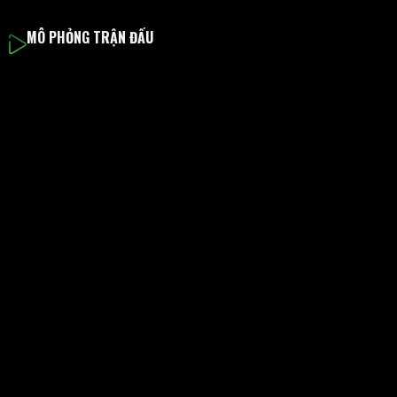
MÔ PHỎNG TRẬN ĐẤU