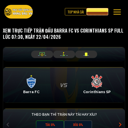
TOP NHÀ CÁI
CƯỢC 8XBET
XEM TRỰC TIẾP TRẬN ĐẤU BARRA FC VS CORINTHIANS SP FULL
LÚC 07:30, NGÀY 22/04/2026
_
_
_
_
_
_
Barra FC
Corinthians SP
THEO BẠN THÌ TRẬN NÀY TÀI HAY XỈU?
TÀI 0%
XỈU 0%