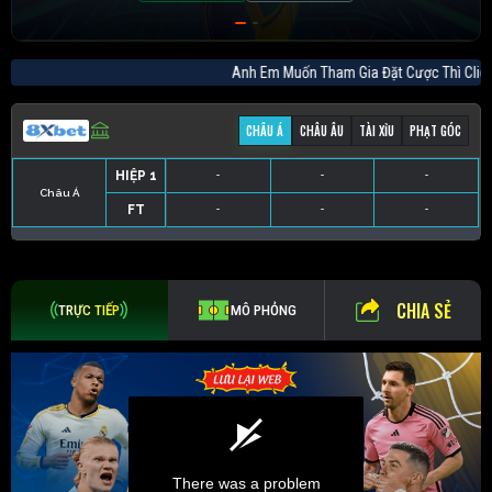
Anh Em Muốn Tham Gia Đặt Cược Thì 
CHÂU Á
CHÂU ÂU
TÀI XỈU
PHẠT GÓC
HIỆP 1
-
-
-
Châu Á
FT
-
-
-
HIỆP 1
-
-
-
HIỆP 1
-
-
-
HIỆP 1
-
-
-
FT
-
-
-
FT
-
-
-
FT
-
-
-
CHIA SẺ
TRỰC TIẾP
MÔ PHỎNG