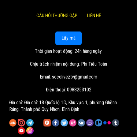
CÂU HỎI THƯỜNG GẶP
LIÊN HỆ
Lấy mã
Thời gian hoạt động: 24h hàng ngày.
Chịu trách nhiệm nội dung: Phi Tiểu Toàn
Email:
socoliveztv@gmail.com
Điện thoại: 0988253102
Đia chỉ:
Đia chỉ: 18 Quốc lộ 1D, Khu vực 1, phường Ghềnh
Ráng, Thành phố Quy Nhơn, Bình Định