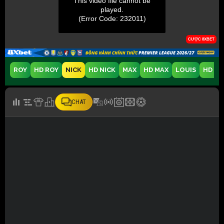
ROY
HD ROY
NICK
HD NICK
MAX
HD MAX
LOUIS
HD LO
CHAT