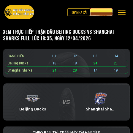
TOP NHÀ CÁI
CƯỢC 8XBET
XEM TRỰC TIẾP TRẬN ĐẤU BEIJING DUCKS VS SHANGHAI
SHARKS FULL LÚC 18:35, NGÀY 12/04/2026
BẢNG ĐIỂM
H1
H2
H3
H4
Beijing Ducks
18
18
24
23
Shanghai Sharks
24
28
17
19
Beijing Ducks
Shanghai Sharks
THEO BẠN THÌ TRẬN NÀY TÀI HAY XỈU?