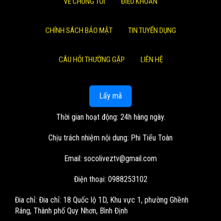
VỀ CHÚNG TÔI
ĐIỀU KHOẢN
CHÍNH SÁCH BẢO MẬT
TIN TUYỂN DỤNG
CÂU HỎI THƯỜNG GẶP
LIÊN HỆ
Lấy mã
Thời gian hoạt động: 24h hàng ngày.
Chịu trách nhiệm nội dung: Phi Tiểu Toàn
Email:
socoliveztv@gmail.com
Điện thoại: 0988253102
Đia chỉ:
Đia chỉ: 18 Quốc lộ 1D, Khu vực 1, phường Ghềnh
Ráng, Thành phố Quy Nhơn, Bình Định