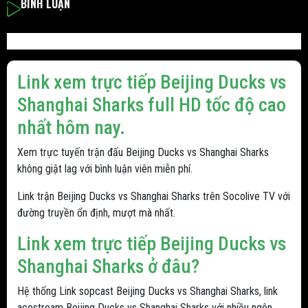
BÌNH LUẬN
Link xem trực tiếp Beijing Ducks vs
Shanghai Sharks full HD tốc độ cao
nhất hôm nay.
Xem trực tuyến trận đấu Beijing Ducks vs Shanghai Sharks
không giật lag với bình luận viên miễn phí.
Link trận Beijing Ducks vs Shanghai Sharks trên Socolive TV với
đường truyền ổn định, mượt mà nhất.
Link xem trực tiếp Beijing Ducks vs
Shanghai Sharks ở đâu?
Hệ thống Link sopcast Beijing Ducks vs Shanghai Sharks, link
acestream Beijing Ducks vs Shanghai Sharks với nhiều ngôn