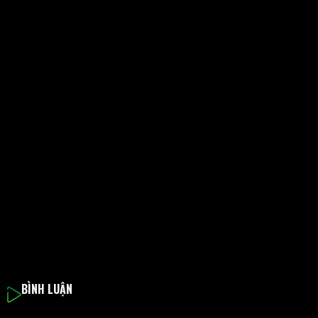
BÌNH LUẬN