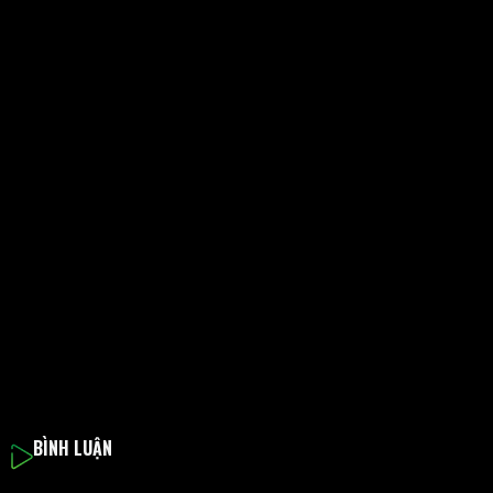
BÌNH LUẬN