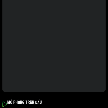
MÔ PHỎNG TRẬN ĐẤU