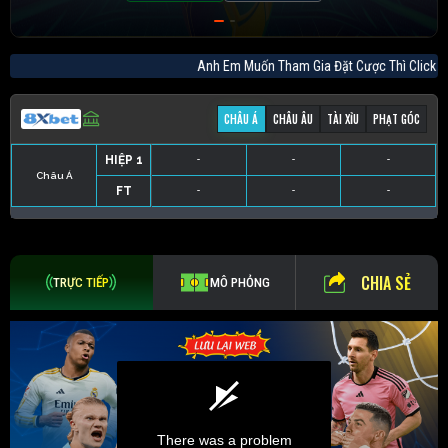
Anh Em Muốn Tham Gia Đặt Cược Thì Cl
CHÂU Á
CHÂU ÂU
TÀI XỈU
PHẠT GÓC
HIỆP 1
-
-
-
Châu Á
FT
-
-
-
HIỆP 1
-
-
-
HIỆP 1
-
-
-
HIỆP 1
-
-
-
FT
-
-
-
FT
-
-
-
FT
-
-
-
CHIA SẺ
TRỰC TIẾP
MÔ PHỎNG