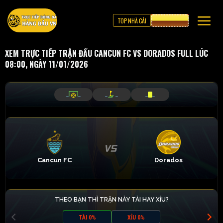
TOP NHÀ CÁI
CƯỢC 8XBET
XEM TRỰC TIẾP TRẬN ĐẤU CANCUN FC VS DORADOS FULL LÚC
08:00, NGÀY 11/01/2026
_
_
_
_
_
_
Cancun FC
Dorados
THEO BẠN THÌ TRẬN NÀY TÀI HAY XỈU?
TÀI 0%
XỈU 0%