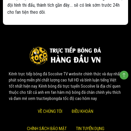
đội hình thi đấu, thành tích gần đây.... sẽ có link sớm trước 24h
cho fan tiện theo dõi.
Kênh trực tiếp bóng đá Socolive TV website chính thức và duy nhất
phát sóng miễn phí chất lượng cao full HD và bình luận tiếng Việt
tốt nhất hiện nay. Kênh bóng đá trực tuyến Socolive là địa chỉ quen
thuộc cho tất cả anh em fan hâm mộ bóng đá chân chính yêu thích
và đam mê xem tructiepbongda tốc độ cao hôm nay.
VỀ CHÚNG TÔI
ĐIỀU KHOẢN
CHÍNH SÁCH BẢO MẬT
TIN TUYỂN DỤNG