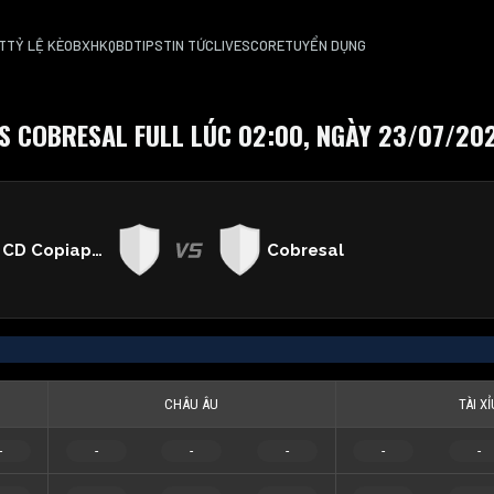
T
TỶ LỆ KÈO
BXH
KQBD
TIPS
TIN TỨC
LIVESCORE
TUYỂN DỤNG
S COBRESAL FULL LÚC 02:00, NGÀY 23/07/20
CD Copiapo S.A
Cobresal
CHÂU ÂU
TÀI XỈ
-
-
-
-
-
-