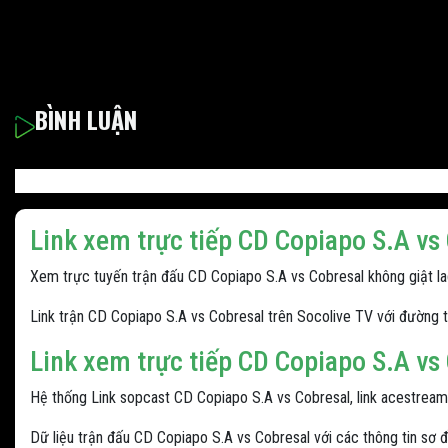
BÌNH LUẬN
Link xem trực tiếp CD Copiapo S.A vs
Xem trực tuyến trận đấu CD Copiapo S.A vs Cobresal không giật lag 
Link trận CD Copiapo S.A vs Cobresal trên Socolive TV với đường 
Link xem trực tiếp CD Copiapo S.A vs
Hệ thống Link sopcast CD Copiapo S.A vs Cobresal, link acestream
Dữ liệu trận đấu CD Copiapo S.A vs Cobresal với các thông tin sơ đồ,