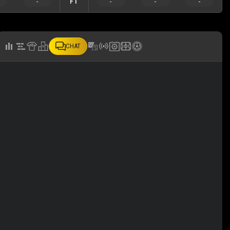
-
FT
-
-
-
CHAT