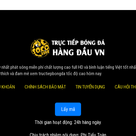
nhất phát sóng miễn phí chất lượng cao full HD và bình luận tiếng Việt tốt nhấ
 thích và đam mê xem tructiepbongda tốc độ cao hôm nay.
U KHOẢN
CHÍNH SÁCH BẢO MẬT
TIN TUYỂN DỤNG
CÂU HỎI T
Lấy mã
Thời gian hoạt động: 24h hàng ngày.
Chịu trách nhiệm nội dung: Phi Tiểu Toàn