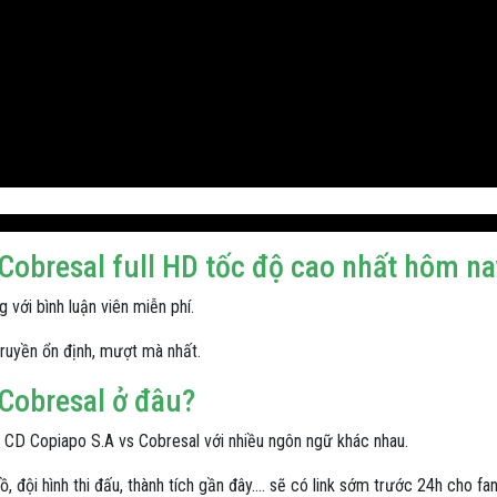
 Cobresal full HD tốc độ cao nhất hôm na
với bình luận viên miễn phí.
truyền ổn định, mượt mà nhất.
 Cobresal ở đâu?
 CD Copiapo S.A vs Cobresal với nhiều ngôn ngữ khác nhau.
 đội hình thi đấu, thành tích gần đây.... sẽ có link sớm trước 24h cho fan