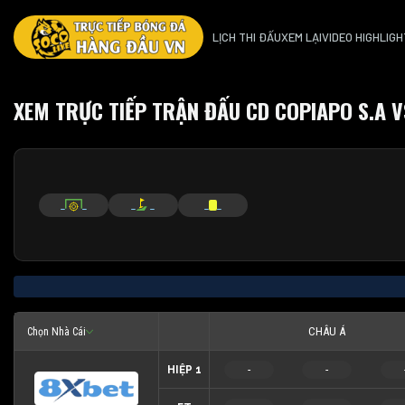
LỊCH THI ĐẤU
XEM LẠI
VIDEO HIGHLIGH
XEM TRỰC TIẾP TRẬN ĐẤU CD COPIAPO S.A V
_
_
_
_
_
_
CHÂU Á
Chọn Nhà Cái
HIỆP 1
-
-