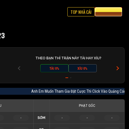
TOP NHÀ CÁI
CƯỢC 8XBET
23
THEO BẠN THÌ TRẬN NÀY TÀI HAY XỈU?
TÀI 0%
XỈU 0%
Anh Em Muốn Tham Gia Đặt Cược Thì Click Vào Quảng Cá
U
PHẠT GÓC
-
SỚM
-
-
-