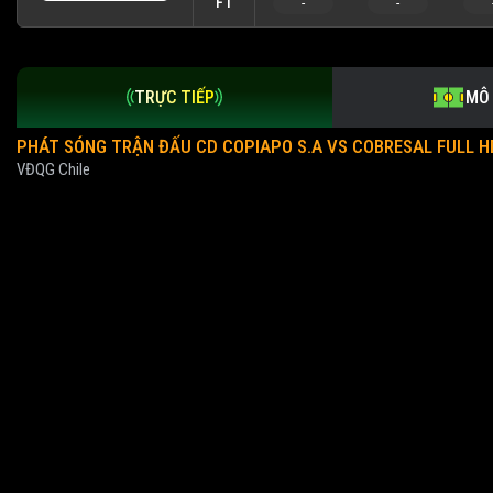
FT
-
-
TRỰC TIẾP
MÔ
PHÁT SÓNG TRẬN ĐẤU CD COPIAPO S.A VS COBRESAL FULL HD
VĐQG Chile