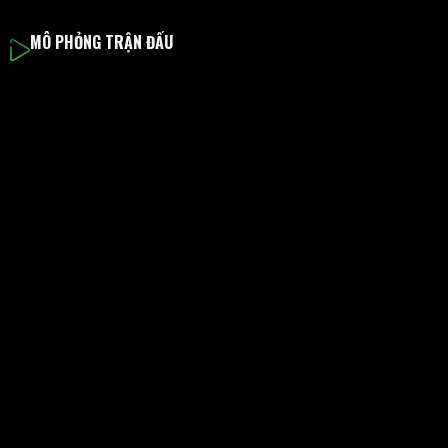
MÔ PHỎNG TRẬN ĐẤU