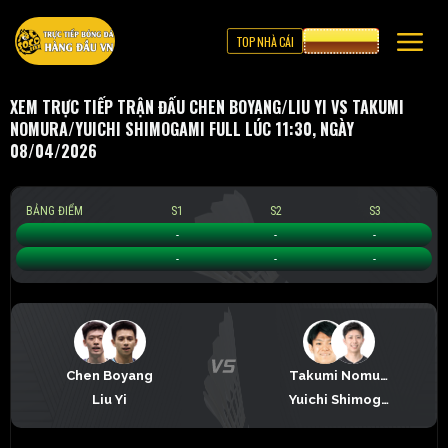
TOP NHÀ CÁI
CƯỢC 8XBET
XEM TRỰC TIẾP TRẬN ĐẤU CHEN BOYANG/LIU YI VS TAKUMI
NOMURA/YUICHI SHIMOGAMI FULL LÚC 11:30, NGÀY
08/04/2026
BẢNG ĐIỂM
S1
S2
S3
Chen Boyang/Liu Yi
-
-
-
Takumi Nomura/Yuichi Shimogami
-
-
-
Chen Boyang
Takumi Nomura
Liu Yi
Yuichi Shimogami