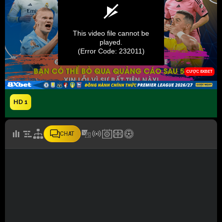
HD 1
CHAT