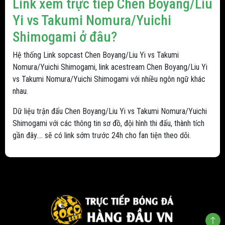
Link xem trực tiếp Chen Boyang/Liu
Yi vs Takumi Nomura/Yuichi
Shimogami ở đâu?
Hệ thống Link sopcast Chen Boyang/Liu Yi vs Takumi
Nomura/Yuichi Shimogami, link acestream Chen Boyang/Liu Yi
vs Takumi Nomura/Yuichi Shimogami với nhiều ngôn ngữ khác
nhau.
Dữ liệu trận đấu Chen Boyang/Liu Yi vs Takumi Nomura/Yuichi
Shimogami với các thông tin sơ đồ, đội hình thi đấu, thành tích
gần đây.... sẽ có link sớm trước 24h cho fan tiện theo dõi.