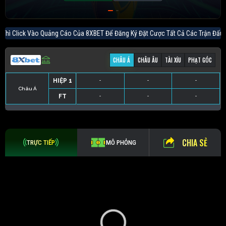
ợc Thì Click Vào Quảng Cáo Của 8XBET Để Đăng Ký Đặt Cược Tất Cả
CHÂU Á
CHÂU ÂU
TÀI XỈU
PHẠT GÓC
HIỆP 1
-
-
-
Châu Á
FT
-
-
-
HIỆP 1
-
-
-
HIỆP 1
-
-
-
HIỆP 1
-
-
-
FT
-
-
-
FT
-
-
-
FT
-
-
-
CHIA SẺ
TRỰC TIẾP
MÔ PHỎNG