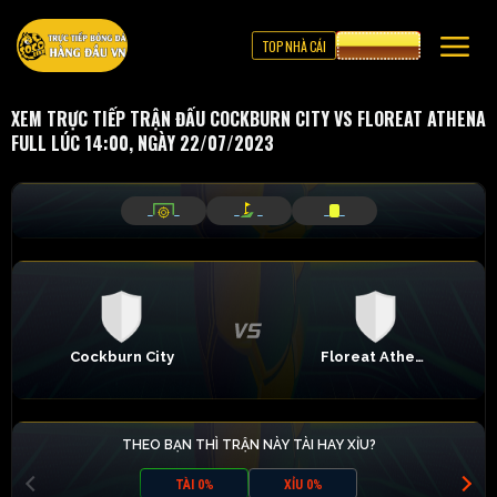
TOP NHÀ CÁI
CƯỢC 8XBET
XEM TRỰC TIẾP TRẬN ĐẤU COCKBURN CITY VS FLOREAT ATHENA
FULL LÚC 14:00, NGÀY 22/07/2023
_
_
_
_
_
_
Cockburn City
Floreat Athena
THEO BẠN THÌ TRẬN NÀY TÀI HAY XỈU?
TÀI 0%
XỈU 0%