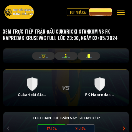
TOP NHÀ CÁI
CƯỢC 8XBET
XEM TRỰC TIẾP TRẬN ĐẤU CUKARICKI STANKOM VS FK
NAPREDAK KRUSEVAC FULL LÚC 23:30, NGÀY 02/05/2024
_
_
_
_
_
_
Cukaricki Stankom
FK Napredak Krusevac
THEO BẠN THÌ TRẬN NÀY TÀI HAY XỈU?
TÀI 0%
XỈU 0%