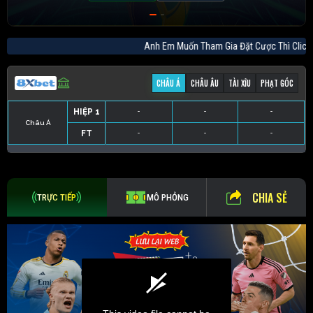
Anh Em Muốn Tham Gia Đặt Cược Thì C
CHÂU Á
CHÂU ÂU
TÀI XỈU
PHẠT GÓC
HIỆP 1
-
-
-
Châu Á
FT
-
-
-
HIỆP 1
-
-
-
HIỆP 1
-
-
-
HIỆP 1
-
-
-
FT
-
-
-
FT
-
-
-
FT
-
-
-
CHIA SẺ
TRỰC TIẾP
MÔ PHỎNG