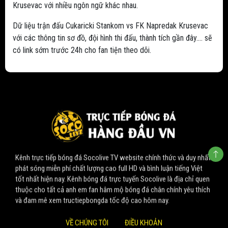
Krusevac với nhiều ngôn ngữ khác nhau.
Dữ liệu trận đấu Cukaricki Stankom vs FK Napredak Krusevac
với các thông tin sơ đồ, đội hình thi đấu, thành tích gần đây.... sẽ
có link sớm trước 24h cho fan tiện theo dõi.
Kênh trực tiếp bóng đá Socolive TV website chính thức và duy nhất
phát sóng miễn phí chất lượng cao full HD và bình luận tiếng Việt
tốt nhất hiện nay. Kênh bóng đá trực tuyến Socolive là địa chỉ quen
thuộc cho tất cả anh em fan hâm mộ bóng đá chân chính yêu thích
và đam mê xem tructiepbongda tốc độ cao hôm nay.
VỀ CHÚNG TÔI
ĐIỀU KHOẢN