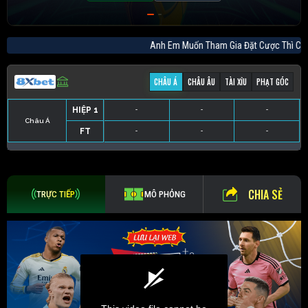
Anh Em Muốn Tham Gia Đặt Cược Thì
CHÂU Á
CHÂU ÂU
TÀI XỈU
PHẠT GÓC
HIỆP 1
-
-
-
Châu Á
FT
-
-
-
HIỆP 1
-
-
-
HIỆP 1
-
-
-
HIỆP 1
-
-
-
FT
-
-
-
FT
-
-
-
FT
-
-
-
CHIA SẺ
TRỰC TIẾP
MÔ PHỎNG