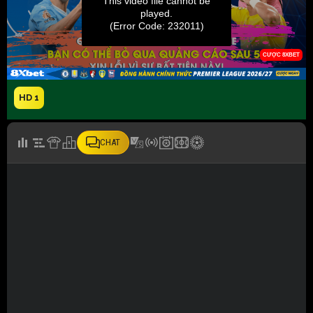
HD 1
CHAT