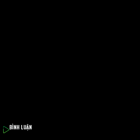
BÌNH LUẬN