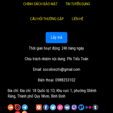
CHÍNH SÁCH BẢO MẬT
TIN TUYỂN DỤNG
CÂU HỎI THƯỜNG GẶP
LIÊN HỆ
Lấy mã
Thời gian hoạt động: 24h hàng ngày.
Chịu trách nhiệm nội dung: Phi Tiểu Toàn
Email:
socoliveztv@gmail.com
Điện thoại: 0988253102
Đia chỉ:
Đia chỉ: 18 Quốc lộ 1D, Khu vực 1, phường Ghềnh
Ráng, Thành phố Quy Nhơn, Bình Định