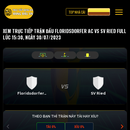
TOP NHÀ CÁI
CƯỢC 8XBET
XEM TRỰC TIẾP TRẬN ĐẤU FLORIDSDORFER AC VS SV RIED FULL
LÚC 15:30, NGÀY 30/07/2023
_
_
_
_
_
_
Floridsdorfer AC
SV Ried
THEO BẠN THÌ TRẬN NÀY TÀI HAY XỈU?
TÀI 0%
XỈU 0%