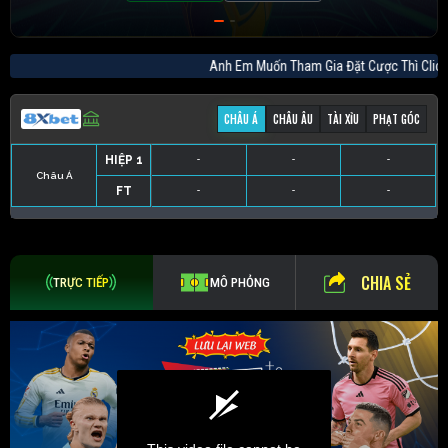
Anh Em Muốn Tham Gia Đặt Cược Thì C
CHÂU Á
CHÂU ÂU
TÀI XỈU
PHẠT GÓC
HIỆP 1
-
-
-
Châu Á
FT
-
-
-
HIỆP 1
-
-
-
HIỆP 1
-
-
-
HIỆP 1
-
-
-
FT
-
-
-
FT
-
-
-
FT
-
-
-
CHIA SẺ
TRỰC TIẾP
MÔ PHỎNG