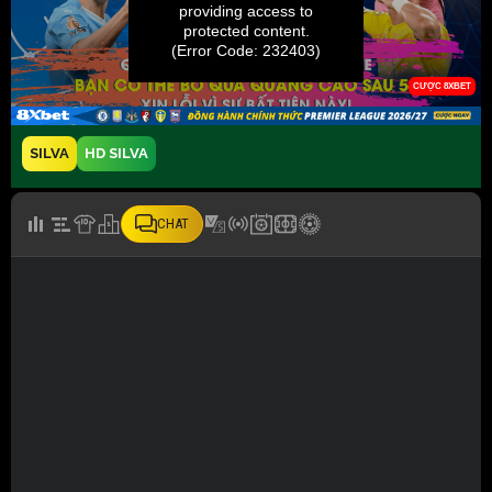
SILVA
HD SILVA
CHAT