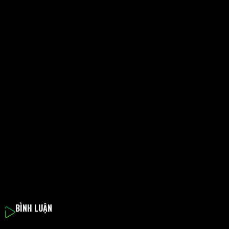
BÌNH LUẬN