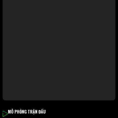
MÔ PHỎNG TRẬN ĐẤU