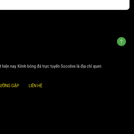
t hiện nay. Kênh bóng đá trực tuyến Socolive là địa chỉ quen
HƯỜNG GẶP
LIÊN HỆ