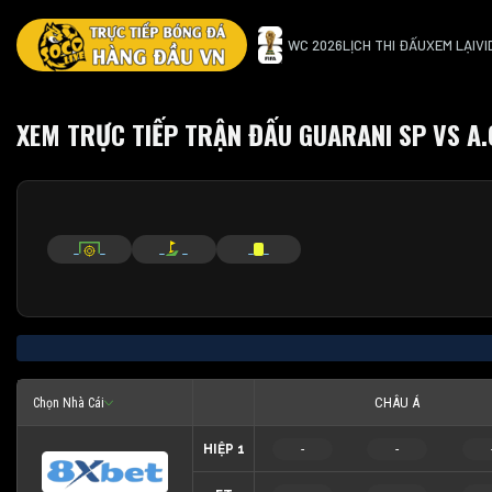
WC 2026
LỊCH THI ĐẤU
XEM LẠI
VI
XEM TRỰC TIẾP TRẬN ĐẤU GUARANI SP VS A.
_
_
_
_
_
_
CHÂU Á
Chọn Nhà Cái
HIỆP 1
-
-