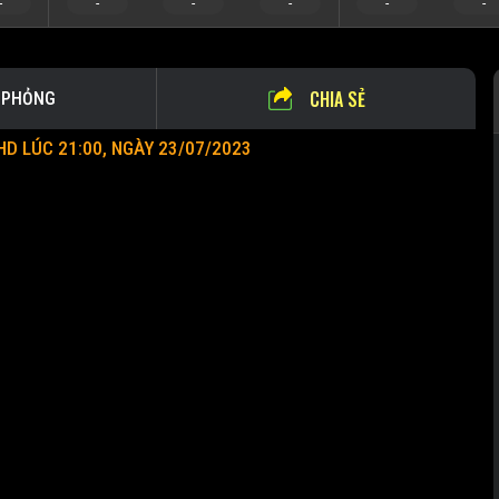
-
-
-
-
-
-
CHIA SẺ
 PHỎNG
HD LÚC 21:00, NGÀY 23/07/2023