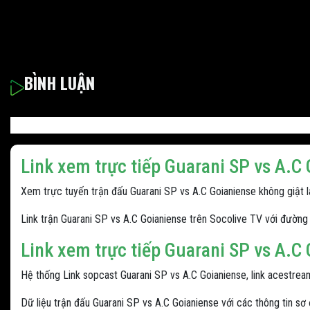
BÌNH LUẬN
Link xem trực tiếp Guarani SP vs A.C
Xem trực tuyến trận đấu Guarani SP vs A.C Goianiense không giật la
Link trận Guarani SP vs A.C Goianiense trên Socolive TV với đường
Link xem trực tiếp Guarani SP vs A.C
Hệ thống Link sopcast Guarani SP vs A.C Goianiense, link acestrea
Dữ liệu trận đấu Guarani SP vs A.C Goianiense với các thông tin sơ đồ