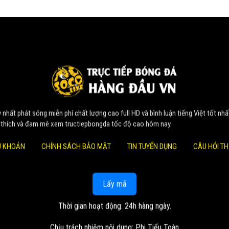
nhất phát sóng miễn phí chất lượng cao full HD và bình luận tiếng Việt tốt nhấ
 thích và đam mê xem tructiepbongda tốc độ cao hôm nay.
U KHOẢN
CHÍNH SÁCH BẢO MẬT
TIN TUYỂN DỤNG
CÂU HỎI T
Lấy mã
Thời gian hoạt động: 24h hàng ngày.
Chịu trách nhiệm nội dung: Phi Tiểu Toàn