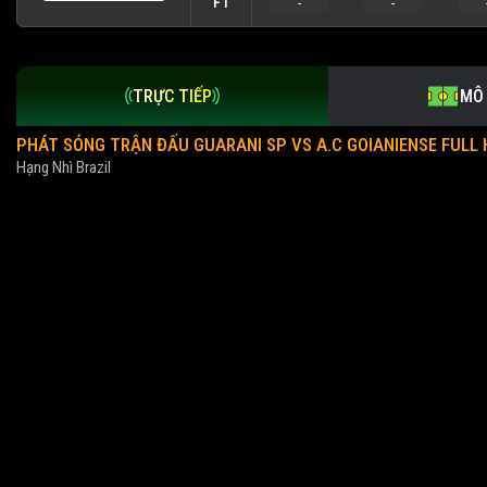
FT
-
-
TRỰC TIẾP
MÔ
PHÁT SÓNG TRẬN ĐẤU GUARANI SP VS A.C GOIANIENSE FULL 
Hạng Nhì Brazil