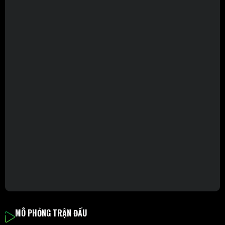
MÔ PHỎNG TRẬN ĐẤU