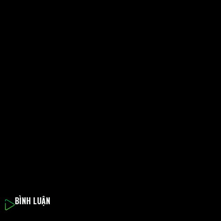
BÌNH LUẬN