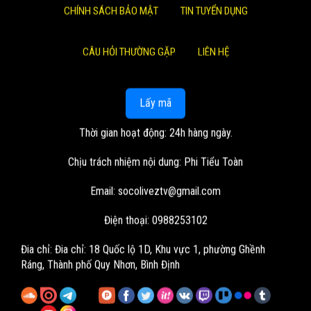
CHÍNH SÁCH BẢO MẬT
TIN TUYỂN DỤNG
CÂU HỎI THƯỜNG GẶP
LIÊN HỆ
Lấy mã
Thời gian hoạt động: 24h hàng ngày.
Chịu trách nhiệm nội dung: Phi Tiểu Toàn
Email:
socoliveztv@gmail.com
Điện thoại: 0988253102
Đia chỉ:
Đia chỉ: 18 Quốc lộ 1D, Khu vực 1, phường Ghềnh
Ráng, Thành phố Quy Nhơn, Bình Định