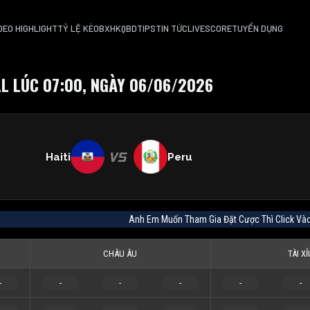
DEO HIGHLIGHT
TỶ LỆ KÈO
BXH
KQBD
TIPS
TIN TỨC
LIVESCORE
TUYỂN DỤNG
LL LÚC 07:00, NGÀY 06/06/2026
Haiti
Peru
Anh Em Muốn Tham Gia Đặt Cược Thì Click Và
CHÂU ÂU
TÀI XỈ
-
-
-
-
-
-