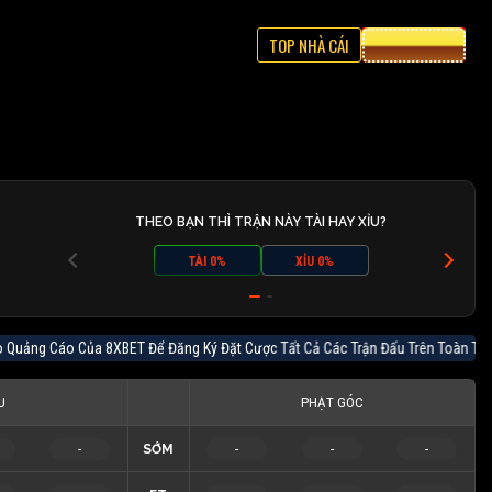
TOP NHÀ CÁI
CƯỢC 8XBET
THEO BẠN THÌ TRẬN NÀY TÀI HAY XỈU?
TÀI 0%
XỈU 0%
o Quảng Cáo Của 8XBET Để Đăng Ký Đặt Cược Tất Cả Các Trận Đấu T
U
PHẠT GÓC
-
SỚM
-
-
-