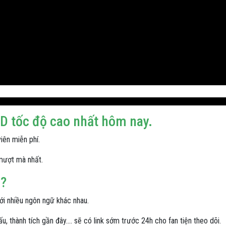
 HD tốc độ cao nhất hôm nay.
iên miễn phí.
 mượt mà nhất.
u?
với nhiều ngôn ngữ khác nhau.
ấu, thành tích gần đây.... sẽ có link sớm trước 24h cho fan tiện theo dõi.