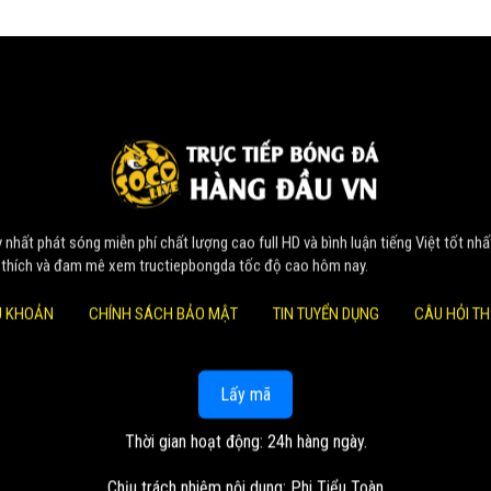
nhất phát sóng miễn phí chất lượng cao full HD và bình luận tiếng Việt tốt nhấ
 thích và đam mê xem tructiepbongda tốc độ cao hôm nay.
U KHOẢN
CHÍNH SÁCH BẢO MẬT
TIN TUYỂN DỤNG
CÂU HỎI T
Lấy mã
Thời gian hoạt động: 24h hàng ngày.
Chịu trách nhiệm nội dung: Phi Tiểu Toàn