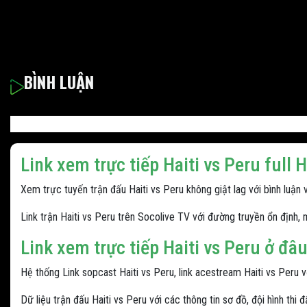
BÌNH LUẬN
Link xem trực tiếp Haiti vs Peru full
Xem trực tuyến trận đấu Haiti vs Peru không giật lag với bình luận v
Link trận Haiti vs Peru trên Socolive TV với đường truyền ổn định,
Link xem trực tiếp Haiti vs Peru ở đâ
Hệ thống Link sopcast Haiti vs Peru, link acestream Haiti vs Peru 
Dữ liệu trận đấu Haiti vs Peru với các thông tin sơ đồ, đội hình thi đ