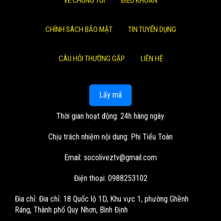
VỀ CHÚNG TÔI
ĐIỀU KHOẢN
CHÍNH SÁCH BẢO MẬT
TIN TUYỂN DỤNG
CÂU HỎI THƯỜNG GẶP
LIÊN HỆ
Lấy mã
Thời gian hoạt động: 24h hàng ngày.
Chịu trách nhiệm nội dung: Phi Tiểu Toàn
Email:
socoliveztv@gmail.com
Điện thoại: 0988253102
Đia chỉ:
Đia chỉ: 18 Quốc lộ 1D, Khu vực 1, phường Ghềnh
Ráng, Thành phố Quy Nhơn, Bình Định