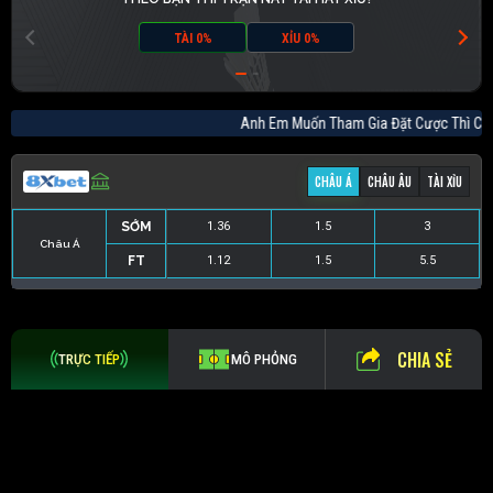
TÀI 0%
XỈU 0%
Anh Em Muốn Tham Gia Đặt Cược Thì
CHÂU Á
CHÂU ÂU
TÀI XỈU
SỚM
1.36
1.5
3
Châu Á
FT
1.12
1.5
5.5
SỚM
1.1
-
6.5
SỚM
1.8
72.5
1.9
FT
1
-
26
FT
1.9
66.5
1.8
CHIA SẺ
TRỰC TIẾP
MÔ PHỎNG