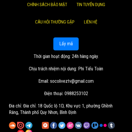
CHÍNH SÁCH BẢO MẬT
TIN TUYỂN DỤNG
CÂU HỎI THƯỜNG GẶP
LIÊN HỆ
Lấy mã
Thời gian hoạt động: 24h hàng ngày.
Chịu trách nhiệm nội dung: Phi Tiểu Toàn
Email:
socoliveztv@gmail.com
Điện thoại: 0988253102
Đia chỉ:
Đia chỉ: 18 Quốc lộ 1D, Khu vực 1, phường Ghềnh
Ráng, Thành phố Quy Nhơn, Bình Định