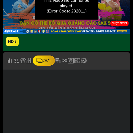
HD 1
CHAT