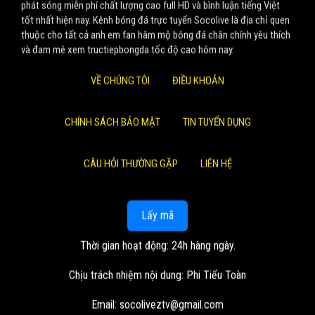
phát sóng miễn phí chất lượng cao full HD và bình luận tiếng Việt
tốt nhất hiện nay. Kênh bóng đá trực tuyến Socolive là địa chỉ quen
thuộc cho tất cả anh em fan hâm mộ bóng đá chân chính yêu thích
và đam mê xem tructiepbongda tốc độ cao hôm nay.
VỀ CHÚNG TÔI
ĐIỀU KHOẢN
CHÍNH SÁCH BẢO MẬT
TIN TUYỂN DỤNG
CÂU HỎI THƯỜNG GẶP
LIÊN HỆ
Lấy mã
Thời gian hoạt động: 24h hàng ngày.
Chịu trách nhiệm nội dung: Phi Tiểu Toàn
Email:
socoliveztv@gmail.com