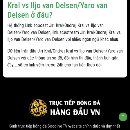
Kral vs Iljo van Delsen/Yaro van
Delsen ở đâu?
Hệ thống Link sopcast Jiri Kral/Ondrej Kral vs Iljo van
Delsen/Yaro van Delsen, link acestream Jiri Kral/Ondrej Kral vs
Iljo van Delsen/Yaro van Delsen với nhiều ngôn ngữ khác nhau.
Dữ liệu trận đấu Jiri Kral/Ondrej Kral vs Iljo van Delsen/Yaro van
Delsen với các thông tin sơ đồ, đội hình thi đấu, thành tích gần
đây.... sẽ có link sớm trước 24h cho fan tiện theo dõi.
Kênh trực tiếp bóng đá Socolive TV website chính thức và duy nhất