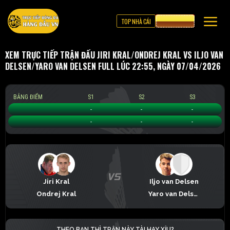
TOP NHÀ CÁI
CƯỢC 8XBET
XEM TRỰC TIẾP TRẬN ĐẤU JIRI KRAL/ONDREJ KRAL VS ILJO VAN
DELSEN/YARO VAN DELSEN FULL LÚC 22:55, NGÀY 07/04/2026
BẢNG ĐIỂM
S1
S2
S3
Jiri Kral/Ondrej Kral
-
-
-
Iljo van Delsen/Yaro van Delsen
-
-
-
Jiri Kral
Iljo van Delsen
Ondrej Kral
Yaro van Delsen
THEO BẠN THÌ TRẬN NÀY TÀI HAY XỈU?