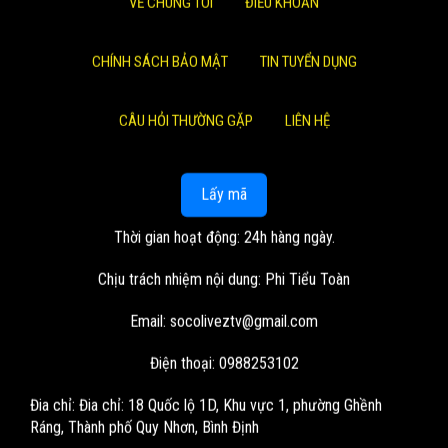
VỀ CHÚNG TÔI
ĐIỀU KHOẢN
CHÍNH SÁCH BẢO MẬT
TIN TUYỂN DỤNG
CÂU HỎI THƯỜNG GẶP
LIÊN HỆ
Lấy mã
Thời gian hoạt động: 24h hàng ngày.
Chịu trách nhiệm nội dung: Phi Tiểu Toàn
Email:
socoliveztv@gmail.com
Điện thoại: 0988253102
Đia chỉ:
Đia chỉ: 18 Quốc lộ 1D, Khu vực 1, phường Ghềnh
Ráng, Thành phố Quy Nhơn, Bình Định