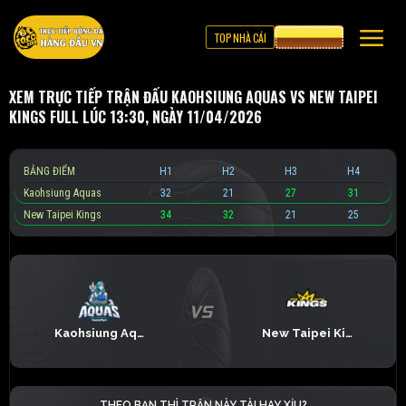
TOP NHÀ CÁI
CƯỢC 8XBET
XEM TRỰC TIẾP TRẬN ĐẤU KAOHSIUNG AQUAS VS NEW TAIPEI
KINGS FULL LÚC 13:30, NGÀY 11/04/2026
BẢNG ĐIỂM
H1
H2
H3
H4
Kaohsiung Aquas
32
21
27
31
New Taipei Kings
34
32
21
25
Kaohsiung Aquas
New Taipei Kings
THEO BẠN THÌ TRẬN NÀY TÀI HAY XỈU?