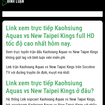
BÌNH LUẬN
Link xem trực tiếp Kaohsiung
Aquas vs New Taipei Kings full HD
tốc độ cao nhất hôm nay.
Xem trực tuyến trận đấu Kaohsiung Aquas vs New Taipei Kings
không giật lag với bình luận viên miễn phí.
Link trận Kaohsiung Aquas vs New Taipei Kings trên Socolive
TV với đường truyền ổn định, mượt mà nhất.
Link xem trực tiếp Kaohsiung
Aquas vs New Taipei Kings ở đâu?
Hệ thống Link sopcast Kaohsiung Aquas vs New Taipei Kings,
link acestream Kaohsiung Aquas vs New Taipei Kings với nhiều