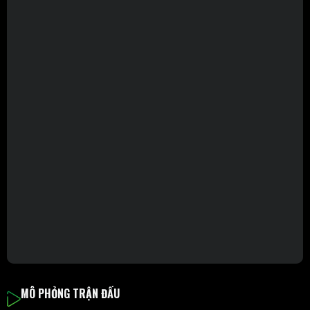
MÔ PHỎNG TRẬN ĐẤU