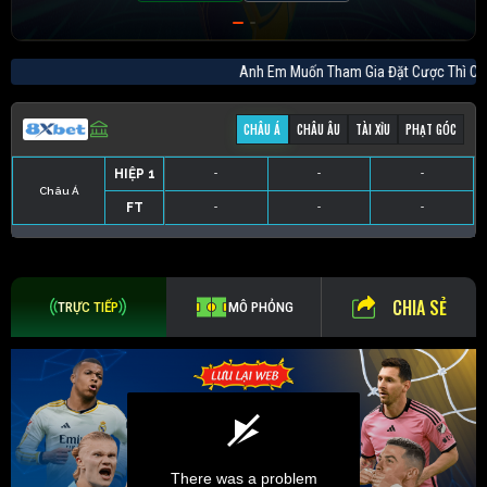
Anh Em Muốn Tham Gia Đặt Cược Thì
CHÂU Á
CHÂU ÂU
TÀI XỈU
PHẠT GÓC
HIỆP 1
-
-
-
Châu Á
FT
-
-
-
HIỆP 1
-
-
-
HIỆP 1
-
-
-
HIỆP 1
-
-
-
FT
-
-
-
FT
-
-
-
FT
-
-
-
CHIA SẺ
TRỰC TIẾP
MÔ PHỎNG