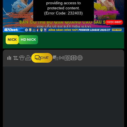
NICK
HD NICK
CHAT