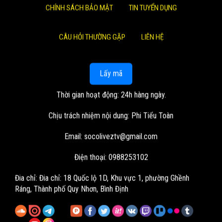
CHÍNH SÁCH BẢO MẬT
TIN TUYỂN DỤNG
CÂU HỎI THƯỜNG GẶP
LIÊN HỆ
Lấy mã
Thời gian hoạt động: 24h hàng ngày.
Chịu trách nhiệm nội dung: Phi Tiểu Toàn
Email:
socoliveztv@gmail.com
Điện thoại: 0988253102
Đia chỉ:
Đia chỉ: 18 Quốc lộ 1D, Khu vực 1, phường Ghềnh
Ráng, Thành phố Quy Nhơn, Bình Định