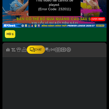
HD 1
CHAT