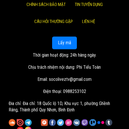
CHÍNH SÁCH BẢO MẬT
TIN TUYỂN DỤNG
CÂU HỎI THƯỜNG GẶP
LIÊN HỆ
Lấy mã
Thời gian hoạt động: 24h hàng ngày.
Chịu trách nhiệm nội dung: Phi Tiểu Toàn
Email:
socoliveztv@gmail.com
Điện thoại: 0988253102
Đia chỉ:
Đia chỉ: 18 Quốc lộ 1D, Khu vực 1, phường Ghềnh
Ráng, Thành phố Quy Nhơn, Bình Định