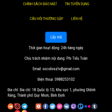
CHÍNH SÁCH BẢO MẬT
TIN TUYỂN DỤNG
CÂU HỎI THƯỜNG GẶP
LIÊN HỆ
Lấy mã
Thời gian hoạt động: 24h hàng ngày.
Chịu trách nhiệm nội dung: Phi Tiểu Toàn
Email:
socoliveztv@gmail.com
Điện thoại: 0988253102
Đia chỉ:
Đia chỉ: 18 Quốc lộ 1D, Khu vực 1, phường Ghềnh
Ráng, Thành phố Quy Nhơn, Bình Định