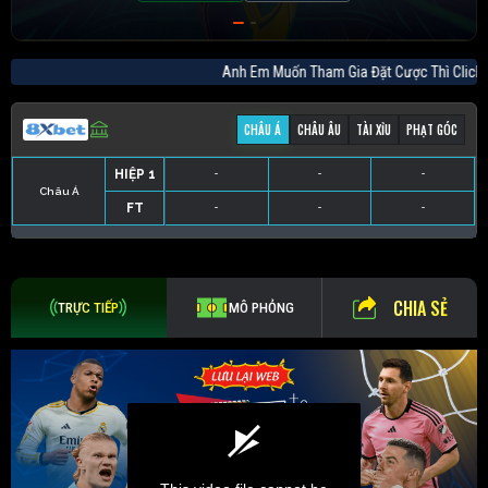
Anh Em Muốn Tham Gia Đặt Cược Thì Cl
CHÂU Á
CHÂU ÂU
TÀI XỈU
PHẠT GÓC
HIỆP 1
-
-
-
Châu Á
FT
-
-
-
HIỆP 1
-
-
-
HIỆP 1
-
-
-
HIỆP 1
-
-
-
FT
-
-
-
FT
-
-
-
FT
-
-
-
CHIA SẺ
TRỰC TIẾP
MÔ PHỎNG