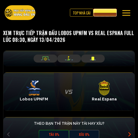
TOP NHÀ CÁI
CƯỢC 8XBET
XEM TRỰC TIẾP TRẬN ĐẤU LOBOS UPNFM VS REAL ESPANA FULL
LÚC 08:30, NGÀY 13/04/2026
_
_
_
_
_
_
Lobos UPNFM
Real Espana
THEO BẠN THÌ TRẬN NÀY TÀI HAY XỈU?
TÀI 0%
XỈU 0%