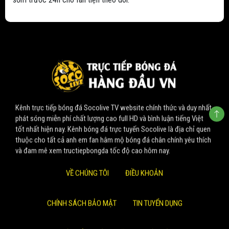
Kênh trực tiếp bóng đá Socolive TV website chính thức và duy nhất
phát sóng miễn phí chất lượng cao full HD và bình luận tiếng Việt
tốt nhất hiện nay. Kênh bóng đá trực tuyến Socolive là địa chỉ quen
thuộc cho tất cả anh em fan hâm mộ bóng đá chân chính yêu thích
và đam mê xem tructiepbongda tốc độ cao hôm nay.
VỀ CHÚNG TÔI
ĐIỀU KHOẢN
CHÍNH SÁCH BẢO MẬT
TIN TUYỂN DỤNG