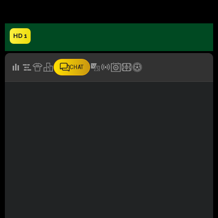
HD 1
CHAT