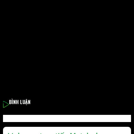
BÌNH LUẬN