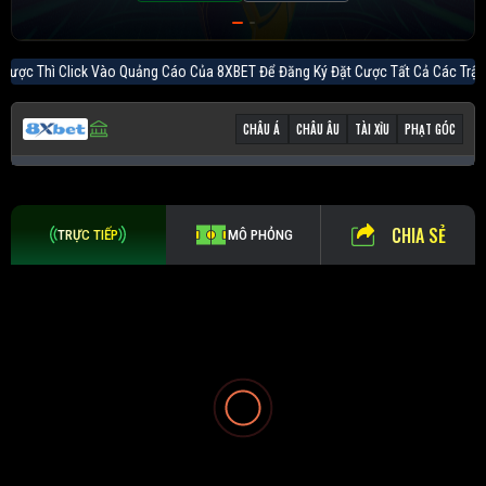
t Cược Thì Click Vào Quảng Cáo Của 8XBET Để Đăng Ký Đặt Cược Tấ
CHÂU Á
CHÂU ÂU
TÀI XỈU
PHẠT GÓC
SỚM
-
-
-
SỚM
-
-
-
SỚM
-
-
-
SỚM
-
-
-
FT
-
-
-
FT
-
-
-
FT
-
-
-
FT
-
-
-
CHIA SẺ
TRỰC TIẾP
MÔ PHỎNG