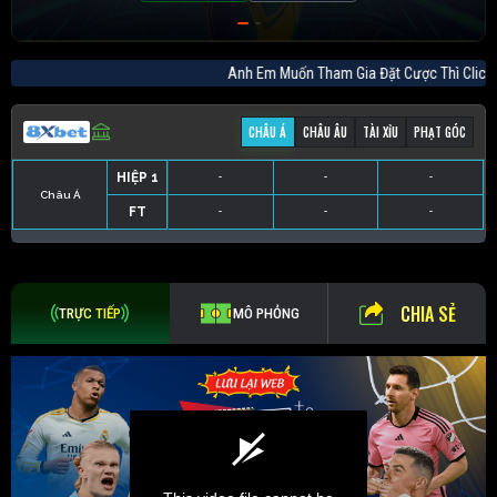
Anh Em Muốn Tham Gia Đặt Cược Thì C
CHÂU Á
CHÂU ÂU
TÀI XỈU
PHẠT GÓC
HIỆP 1
-
-
-
Châu Á
FT
-
-
-
HIỆP 1
-
-
-
HIỆP 1
-
-
-
HIỆP 1
-
-
-
FT
-
-
-
FT
-
-
-
FT
-
-
-
CHIA SẺ
TRỰC TIẾP
MÔ PHỎNG