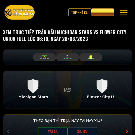
TOP NHÀ CÁI
CƯỢC 8XBET
XEM TRỰC TIẾP TRẬN ĐẤU MICHIGAN STARS VS FLOWER CITY
UNION FULL LÚC 06:10, NGÀY 28/08/2023
_
_
_
_
_
_
Michigan Stars
Flower City Union
THEO BẠN THÌ TRẬN NÀY TÀI HAY XỈU?
TÀI 0%
XỈU 0%