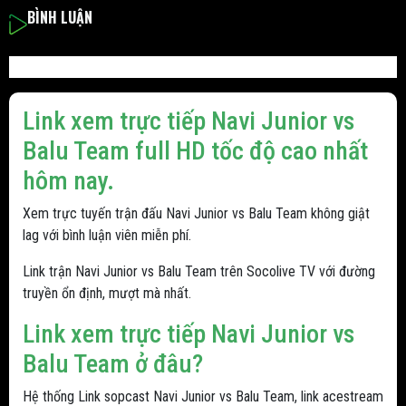
BÌNH LUẬN
Link xem trực tiếp Navi Junior vs
Balu Team full HD tốc độ cao nhất
hôm nay.
Xem trực tuyến trận đấu Navi Junior vs Balu Team không giật
lag với bình luận viên miễn phí.
Link trận Navi Junior vs Balu Team trên Socolive TV với đường
truyền ổn định, mượt mà nhất.
Link xem trực tiếp Navi Junior vs
Balu Team ở đâu?
Hệ thống Link sopcast Navi Junior vs Balu Team, link acestream