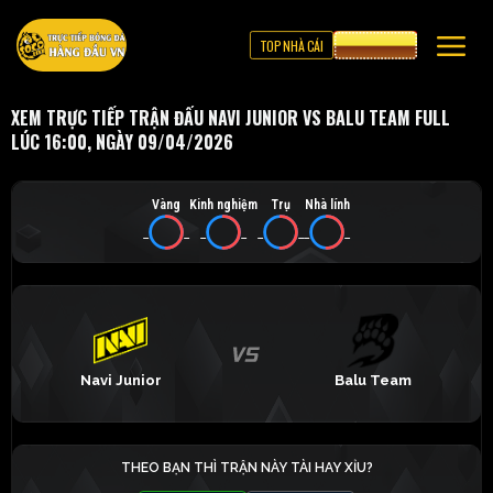
TOP NHÀ CÁI
CƯỢC 8XBET
XEM TRỰC TIẾP TRẬN ĐẤU NAVI JUNIOR VS BALU TEAM FULL
LÚC 16:00, NGÀY 09/04/2026
Vàng
Kinh nghiệm
Trụ
Nhà lính
_
_
_
_
_
_
_
_
Navi Junior
Balu Team
THEO BẠN THÌ TRẬN NÀY TÀI HAY XỈU?