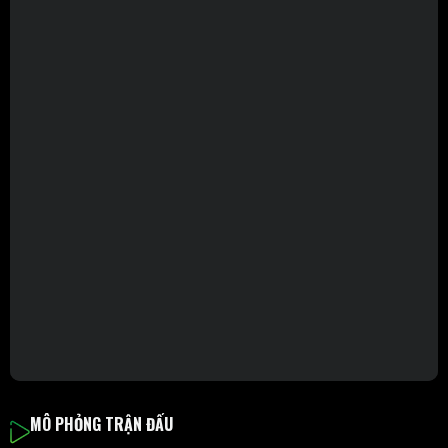
MÔ PHỎNG TRẬN ĐẤU