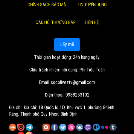
CHÍNH SÁCH BẢO MẬT
TIN TUYỂN DỤNG
CÂU HỎI THƯỜNG GẶP
LIÊN HỆ
Lấy mã
Thời gian hoạt động: 24h hàng ngày.
Chịu trách nhiệm nội dung: Phi Tiểu Toàn
Email:
socoliveztv@gmail.com
Điện thoại: 0988253102
Đia chỉ:
Đia chỉ: 18 Quốc lộ 1D, Khu vực 1, phường Ghềnh
Ráng, Thành phố Quy Nhơn, Bình Định