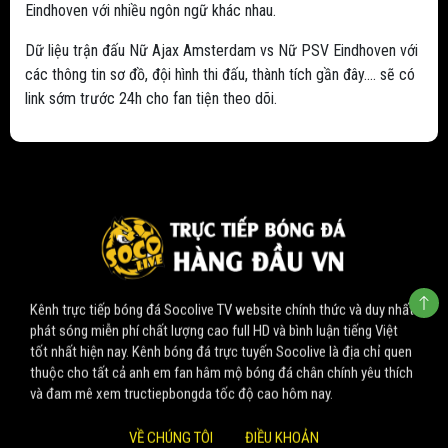
Eindhoven với nhiều ngôn ngữ khác nhau.
Dữ liệu trận đấu Nữ Ajax Amsterdam vs Nữ PSV Eindhoven với
các thông tin sơ đồ, đội hình thi đấu, thành tích gần đây.... sẽ có
link sớm trước 24h cho fan tiện theo dõi.
Kênh trực tiếp bóng đá Socolive TV website chính thức và duy nhất
phát sóng miễn phí chất lượng cao full HD và bình luận tiếng Việt
tốt nhất hiện nay. Kênh bóng đá trực tuyến Socolive là địa chỉ quen
thuộc cho tất cả anh em fan hâm mộ bóng đá chân chính yêu thích
và đam mê xem tructiepbongda tốc độ cao hôm nay.
VỀ CHÚNG TÔI
ĐIỀU KHOẢN