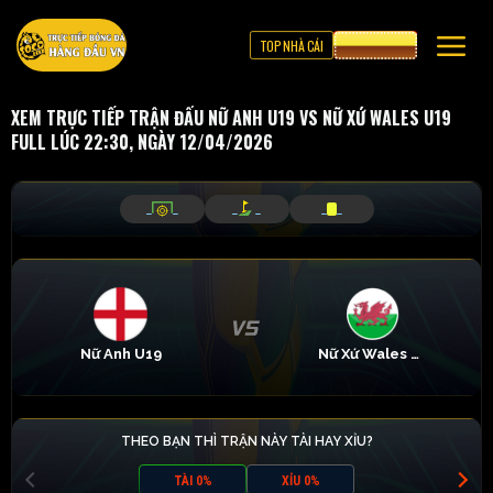
TOP NHÀ CÁI
CƯỢC 8XBET
XEM TRỰC TIẾP TRẬN ĐẤU NỮ ANH U19 VS NỮ XỨ WALES U19
FULL LÚC 22:30, NGÀY 12/04/2026
_
_
_
_
_
_
Nữ Anh U19
Nữ Xứ Wales U19
THEO BẠN THÌ TRẬN NÀY TÀI HAY XỈU?
TÀI 0%
XỈU 0%