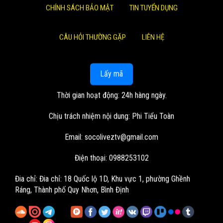
CHÍNH SÁCH BẢO MẬT
TIN TUYỂN DỤNG
CÂU HỎI THƯỜNG GẶP
LIÊN HỆ
Lấy mã
Thời gian hoạt động: 24h hàng ngày.
Chịu trách nhiệm nội dung: Phi Tiểu Toàn
Email:
socoliveztv@gmail.com
Điện thoại: 0988253102
Đia chỉ:
Đia chỉ: 18 Quốc lộ 1D, Khu vực 1, phường Ghềnh
Ráng, Thành phố Quy Nhơn, Bình Định