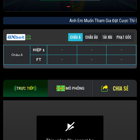
Anh Em Muốn Tham Gia Đặt Cược Thì
CHÂU Á
CHÂU ÂU
TÀI XỈU
PHẠT GÓC
HIỆP 1
-
-
-
Châu Á
FT
-
-
-
HIỆP 1
-
-
-
HIỆP 1
-
-
-
HIỆP 1
-
-
-
FT
-
-
-
FT
-
-
-
FT
-
-
-
CHIA SẺ
TRỰC TIẾP
MÔ PHỎNG