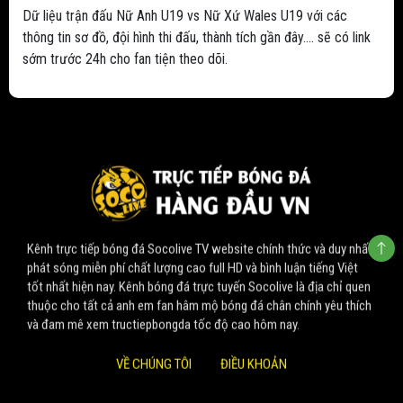
Dữ liệu trận đấu Nữ Anh U19 vs Nữ Xứ Wales U19 với các
thông tin sơ đồ, đội hình thi đấu, thành tích gần đây.... sẽ có link
sớm trước 24h cho fan tiện theo dõi.
Kênh trực tiếp bóng đá Socolive TV website chính thức và duy nhất
phát sóng miễn phí chất lượng cao full HD và bình luận tiếng Việt
tốt nhất hiện nay. Kênh bóng đá trực tuyến Socolive là địa chỉ quen
thuộc cho tất cả anh em fan hâm mộ bóng đá chân chính yêu thích
và đam mê xem tructiepbongda tốc độ cao hôm nay.
VỀ CHÚNG TÔI
ĐIỀU KHOẢN