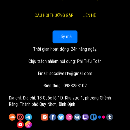
CÂU HỎI THƯỜNG GẶP
LIÊN HỆ
Lấy mã
Thời gian hoạt động: 24h hàng ngày.
Chịu trách nhiệm nội dung: Phi Tiểu Toàn
Email:
socoliveztv@gmail.com
Điện thoại: 0988253102
Đia chỉ:
Đia chỉ: 18 Quốc lộ 1D, Khu vực 1, phường Ghềnh
Ráng, Thành phố Quy Nhơn, Bình Định