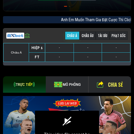
Anh Em Muốn Tham Gia Đặt Cược Thì Cl
CHÂU Á
CHÂU ÂU
TÀI XỈU
PHẠT GÓC
HIỆP 1
-
-
-
Châu Á
FT
-
-
-
HIỆP 1
-
-
-
HIỆP 1
-
-
-
HIỆP 1
-
-
-
FT
-
-
-
FT
-
-
-
FT
-
-
-
CHIA SẺ
TRỰC TIẾP
MÔ PHỎNG