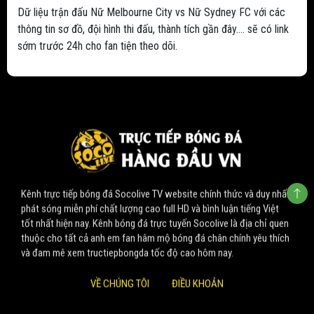
Dữ liệu trận đấu Nữ Melbourne City vs Nữ Sydney FC với các
thông tin sơ đồ, đội hình thi đấu, thành tích gần đây.... sẽ có link
sớm trước 24h cho fan tiện theo dõi.
Kênh trực tiếp bóng đá Socolive TV website chính thức và duy nhất
phát sóng miễn phí chất lượng cao full HD và bình luận tiếng Việt
tốt nhất hiện nay. Kênh bóng đá trực tuyến Socolive là địa chỉ quen
thuộc cho tất cả anh em fan hâm mộ bóng đá chân chính yêu thích
và đam mê xem tructiepbongda tốc độ cao hôm nay.
VỀ CHÚNG TÔI
ĐIỀU KHOẢN