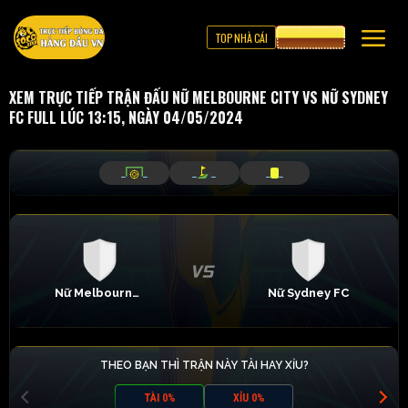
TOP NHÀ CÁI
CƯỢC 8XBET
XEM TRỰC TIẾP TRẬN ĐẤU NỮ MELBOURNE CITY VS NỮ SYDNEY
FC FULL LÚC 13:15, NGÀY 04/05/2024
_
_
_
_
_
_
Nữ Melbourne City
Nữ Sydney FC
THEO BẠN THÌ TRẬN NÀY TÀI HAY XỈU?
TÀI 0%
XỈU 0%