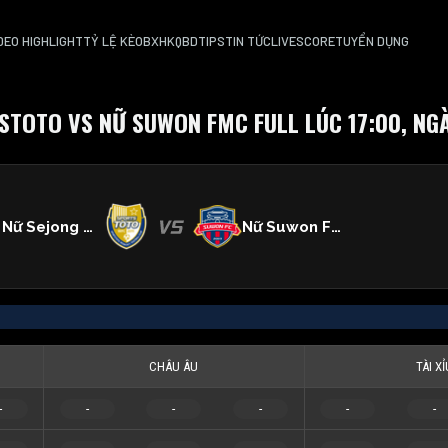
DEO HIGHLIGHT
TỶ LỆ KÈO
BXH
KQBD
TIPS
TIN TỨC
LIVESCORE
TUYỂN DỤNG
STOTO VS NỮ SUWON FMC FULL LÚC 17:00, NG
Nữ Sejong Sportstoto
Nữ Suwon FMC
CHÂU ÂU
TÀI XỈ
-
-
-
-
-
-