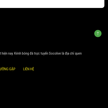
t hiện nay. Kênh bóng đá trực tuyến Socolive là địa chỉ quen
HƯỜNG GẶP
LIÊN HỆ