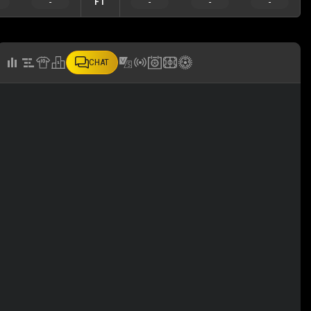
-
FT
-
-
-
CHAT