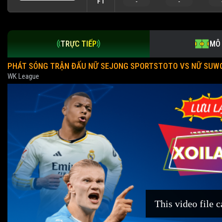
FT
-
-
TRỰC TIẾP
MÔ
PHÁT SÓNG TRẬN ĐẤU NỮ SEJONG SPORTSTOTO VS NỮ SUWON
WK League