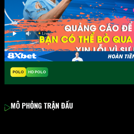
POLO
HD POLO
MÔ PHỎNG TRẬN ĐẤU