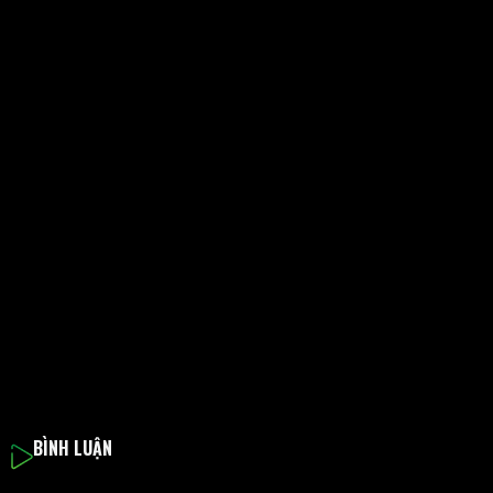
BÌNH LUẬN