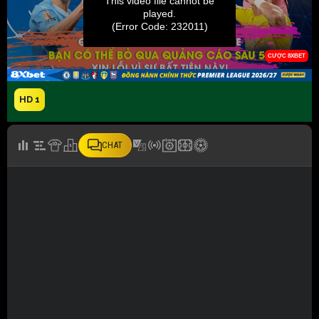
HD 1
CHAT