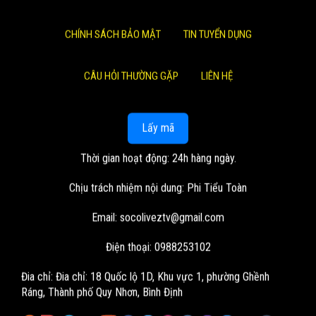
CHÍNH SÁCH BẢO MẬT
TIN TUYỂN DỤNG
CÂU HỎI THƯỜNG GẶP
LIÊN HỆ
Lấy mã
Thời gian hoạt động: 24h hàng ngày.
Chịu trách nhiệm nội dung: Phi Tiểu Toàn
Email:
socoliveztv@gmail.com
Điện thoại: 0988253102
Đia chỉ:
Đia chỉ: 18 Quốc lộ 1D, Khu vực 1, phường Ghềnh
Ráng, Thành phố Quy Nhơn, Bình Định