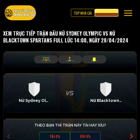
TOP NHÀ CÁI
CƯỢC 8XBET
XEM TRỰC TIẾP TRẬN ĐẤU NỮ SYDNEY OLYMPIC VS NỮ
BLACKTOWN SPARTANS FULL LÚC 14:00, NGÀY 28/04/2024
_
_
_
_
_
_
Nữ Sydney Olympic
Nữ Blacktown Spartans
THEO BẠN THÌ TRẬN NÀY TÀI HAY XỈU?
TÀI 0%
XỈU 0%