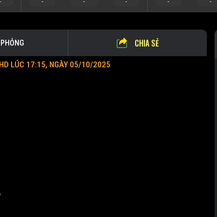
-
-
-
-
-
-
CHIA SẺ
 PHỎNG
D LÚC 17:15, NGÀY 05/10/2025