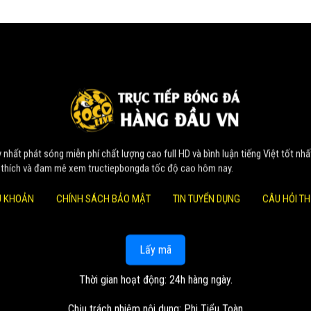
nhất phát sóng miễn phí chất lượng cao full HD và bình luận tiếng Việt tốt nhấ
 thích và đam mê xem tructiepbongda tốc độ cao hôm nay.
U KHOẢN
CHÍNH SÁCH BẢO MẬT
TIN TUYỂN DỤNG
CÂU HỎI T
Lấy mã
Thời gian hoạt động: 24h hàng ngày.
Chịu trách nhiệm nội dung: Phi Tiểu Toàn