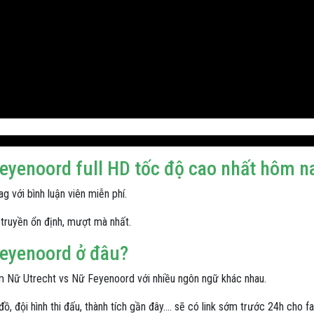
Feyenoord full HD tốc độ cao nhất hôm n
 với bình luận viên miễn phí.
truyền ổn định, mượt mà nhất.
Feyenoord ở đâu?
m Nữ Utrecht vs Nữ Feyenoord với nhiều ngôn ngữ khác nhau.
 đội hình thi đấu, thành tích gần đây.... sẽ có link sớm trước 24h cho fa