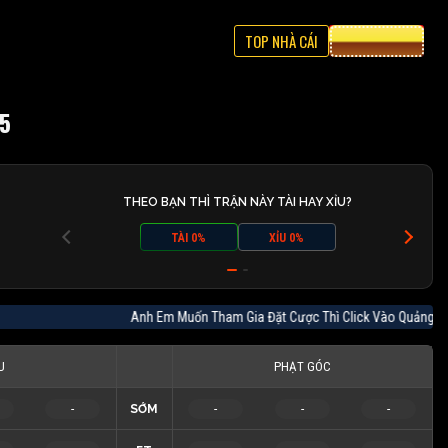
TOP NHÀ CÁI
CƯỢC 8XBET
5
THEO BẠN THÌ TRẬN NÀY TÀI HAY XỈU?
TÀI 0%
XỈU 0%
Anh Em Muốn Tham Gia Đặt Cược Thì Click Vào Quảng
U
PHẠT GÓC
-
SỚM
-
-
-