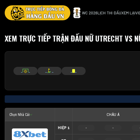
WC 2026
LỊCH THI ĐẤU
XEM LẠI
VI
XEM TRỰC TIẾP TRẬN ĐẤU NỮ UTRECHT VS NỮ
_
_
_
_
_
_
CHÂU Á
Chọn Nhà Cái
HIỆP 1
-
-