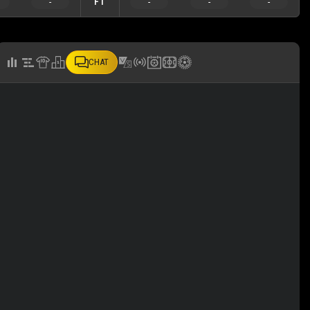
-
FT
-
-
-
CHAT