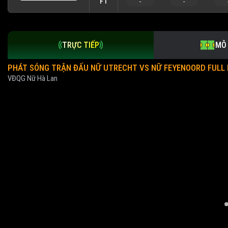
FT
-
-
TRỰC TIẾP
MÔ
PHÁT SÓNG TRẬN ĐẤU NỮ UTRECHT VS NỮ FEYENOORD FULL H
VĐQG Nữ Hà Lan