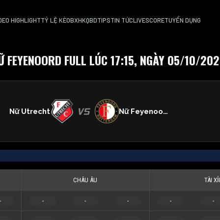
DEO HIGHLIGHT
TỶ LỆ KÈO
BXH
KQBD
TIPS
TIN TỨC
LIVESCORE
TUYỂN DỤNG
 FEYENOORD FULL LÚC 17:15, NGÀY 05/10/202
Nữ Utrecht
Nữ Feyenoord
CHÂU ÂU
TÀI XỈ
-
-
-
-
-
-