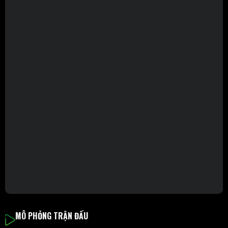
MÔ PHỎNG TRẬN ĐẤU