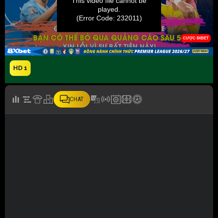
HD 1
CHAT