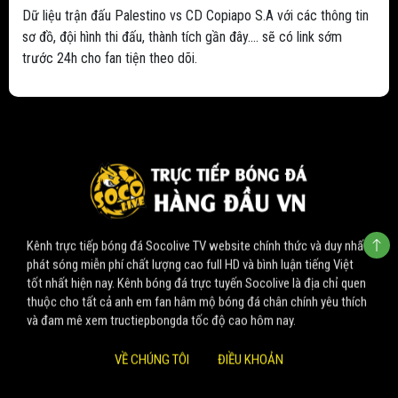
Dữ liệu trận đấu Palestino vs CD Copiapo S.A với các thông tin
sơ đồ, đội hình thi đấu, thành tích gần đây.... sẽ có link sớm
trước 24h cho fan tiện theo dõi.
Kênh trực tiếp bóng đá Socolive TV website chính thức và duy nhất
phát sóng miễn phí chất lượng cao full HD và bình luận tiếng Việt
tốt nhất hiện nay. Kênh bóng đá trực tuyến Socolive là địa chỉ quen
thuộc cho tất cả anh em fan hâm mộ bóng đá chân chính yêu thích
và đam mê xem tructiepbongda tốc độ cao hôm nay.
VỀ CHÚNG TÔI
ĐIỀU KHOẢN