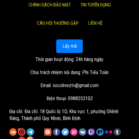
CHÍNH SÁCH BẢO MẬT
TIN TUYỂN DỤNG
CÂU HỎI THƯỜNG GẶP
LIÊN HỆ
Lấy mã
Thời gian hoạt động: 24h hàng ngày.
Chịu trách nhiệm nội dung: Phi Tiểu Toàn
Email:
socoliveztv@gmail.com
Điện thoại: 0988253102
Đia chỉ:
Đia chỉ: 18 Quốc lộ 1D, Khu vực 1, phường Ghềnh
Ráng, Thành phố Quy Nhơn, Bình Định