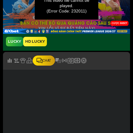
LUCKY
HD LUCKY
CHAT