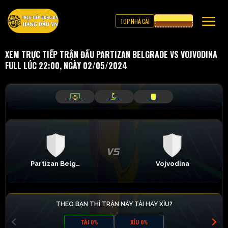
TOP NHÀ CÁI
CƯỢC 8XBET
XEM TRỰC TIẾP TRẬN ĐẤU PARTIZAN BELGRADE VS VOJVODINA
FULL LÚC 22:00, NGÀY 02/05/2024
_
_
_
_
_
_
Partizan Belgrade
Vojvodina
THEO BẠN THÌ TRẬN NÀY TÀI HAY XỈU?
TÀI 0%
XỈU 0%