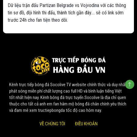
Dữ liệu trận đấu Partizan Belgrade vs Vojvodina với các thông
tin sơ đồ, đội hình thi đấu, thành tích gần đây.... sẽ có link sớm
trước 24h cho fan tiện theo dõi.
Kênh trực tiếp bóng đá Socolive TV website chính thức và duy nhất
phát sóng miễn phí chất lượng cao full HD và bình luận tiếng Việt
tốt nhất hiện nay. Kênh bóng đá trực tuyến Socolive là địa chỉ quen
thuộc cho tất cả anh em fan hâm mộ bóng đá chân chính yêu thích
và đam mê xem tructiepbongda tốc độ cao hôm nay.
VỀ CHÚNG TÔI
ĐIỀU KHOẢN