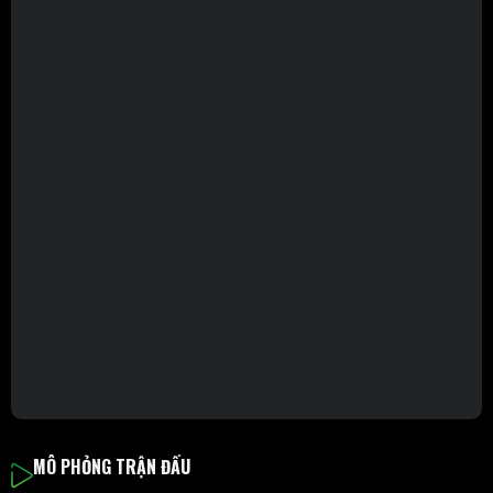
MÔ PHỎNG TRẬN ĐẤU