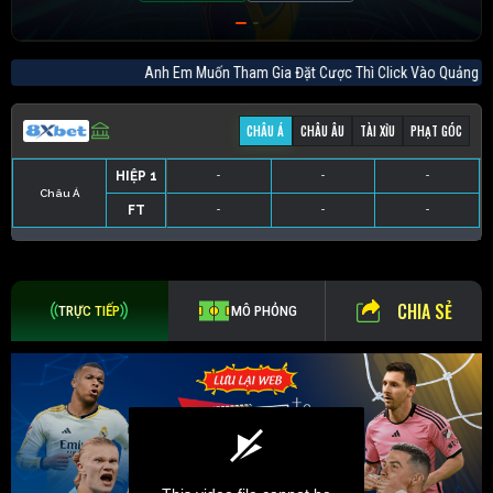
Anh Em Muốn Tham Gia Đặt Cược Thì Click Vào Qu
CHÂU Á
CHÂU ÂU
TÀI XỈU
PHẠT GÓC
HIỆP 1
-
-
-
Châu Á
FT
-
-
-
HIỆP 1
-
-
-
HIỆP 1
-
-
-
HIỆP 1
-
-
-
FT
-
-
-
FT
-
-
-
FT
-
-
-
CHIA SẺ
TRỰC TIẾP
MÔ PHỎNG