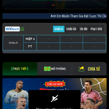
Anh Em Muốn Tham Gia Đặt Cược Thì C
CHÂU Á
CHÂU ÂU
TÀI XỈU
PHẠT GÓC
HIỆP 1
-
-
-
Châu Á
FT
-
-
-
HIỆP 1
-
-
-
HIỆP 1
-
-
-
HIỆP 1
-
-
-
FT
-
-
-
FT
-
-
-
FT
-
-
-
CHIA SẺ
TRỰC TIẾP
MÔ PHỎNG