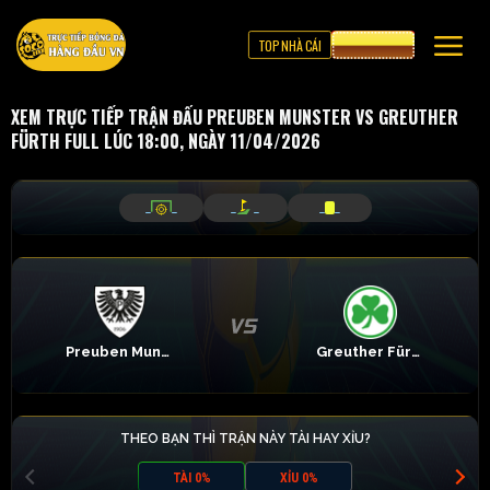
TOP NHÀ CÁI
CƯỢC 8XBET
XEM TRỰC TIẾP TRẬN ĐẤU PREUBEN MUNSTER VS GREUTHER
FÜRTH FULL LÚC 18:00, NGÀY 11/04/2026
_
_
_
_
_
_
Preuben Munster
Greuther Fürth
THEO BẠN THÌ TRẬN NÀY TÀI HAY XỈU?
TÀI 0%
XỈU 0%