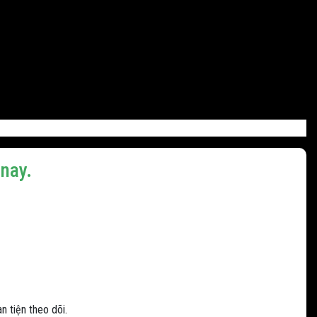
nay.
n tiện theo dõi.