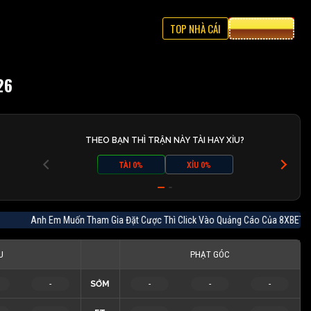
TOP NHÀ CÁI
CƯỢC 8XBET
26
THEO BẠN THÌ TRẬN NÀY TÀI HAY XỈU?
TÀI 0%
XỈU 0%
Anh Em Muốn Tham Gia Đặt Cược Thì Click Vào Quảng Cáo Của 8XBE
U
PHẠT GÓC
-
SỚM
-
-
-