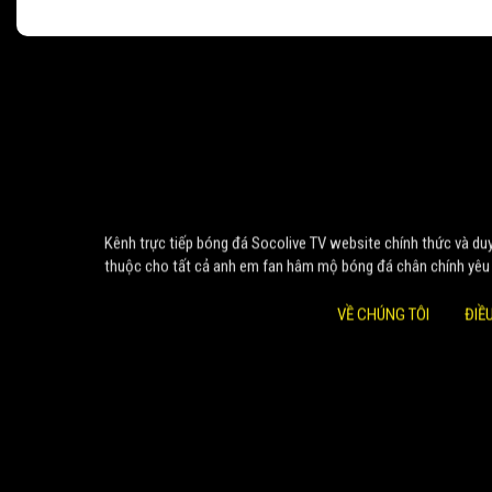
Kênh trực tiếp bóng đá Socolive TV website chính thức và duy 
thuộc cho tất cả anh em fan hâm mộ bóng đá chân chính yêu
VỀ CHÚNG TÔI
ĐIỀ