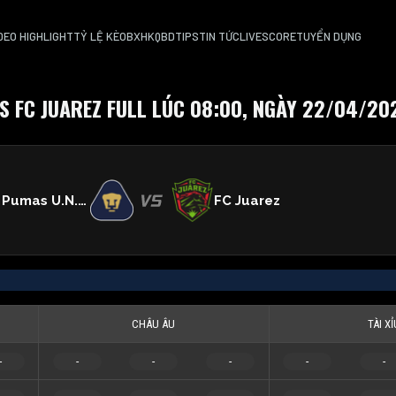
DEO HIGHLIGHT
TỶ LỆ KÈO
BXH
KQBD
TIPS
TIN TỨC
LIVESCORE
TUYỂN DỤNG
S FC JUAREZ FULL LÚC 08:00, NGÀY 22/04/20
Pumas U.N.A.M.
FC Juarez
CHÂU ÂU
TÀI XỈ
-
-
-
-
-
-