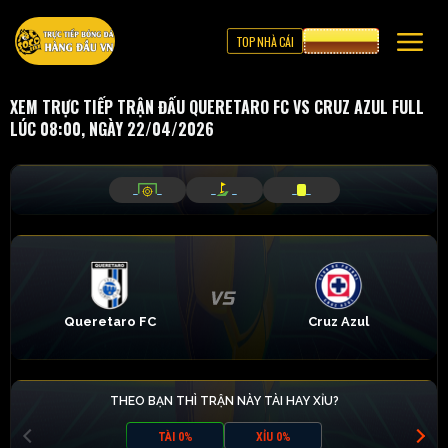
TOP NHÀ CÁI
CƯỢC 8XBET
XEM TRỰC TIẾP TRẬN ĐẤU QUERETARO FC VS CRUZ AZUL FULL
LÚC 08:00, NGÀY 22/04/2026
_
_
_
_
_
_
Queretaro FC
Cruz Azul
THEO BẠN THÌ TRẬN NÀY TÀI HAY XỈU?
TÀI 0%
XỈU 0%