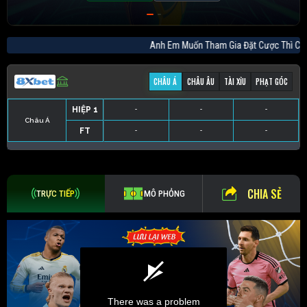
Anh Em Muốn Tham Gia Đặt Cược Thì
CHÂU Á
CHÂU ÂU
TÀI XỈU
PHẠT GÓC
HIỆP 1
-
-
-
Châu Á
FT
-
-
-
HIỆP 1
-
-
-
HIỆP 1
-
-
-
HIỆP 1
-
-
-
FT
-
-
-
FT
-
-
-
FT
-
-
-
CHIA SẺ
TRỰC TIẾP
MÔ PHỎNG