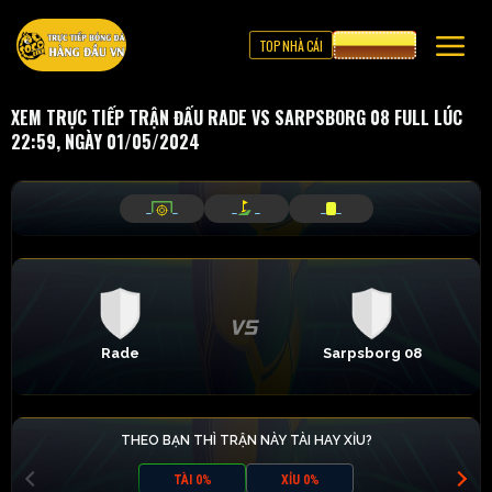
TOP NHÀ CÁI
CƯỢC 8XBET
XEM TRỰC TIẾP TRẬN ĐẤU RADE VS SARPSBORG 08 FULL LÚC
22:59, NGÀY 01/05/2024
_
_
_
_
_
_
Rade
Sarpsborg 08
THEO BẠN THÌ TRẬN NÀY TÀI HAY XỈU?
TÀI 0%
XỈU 0%