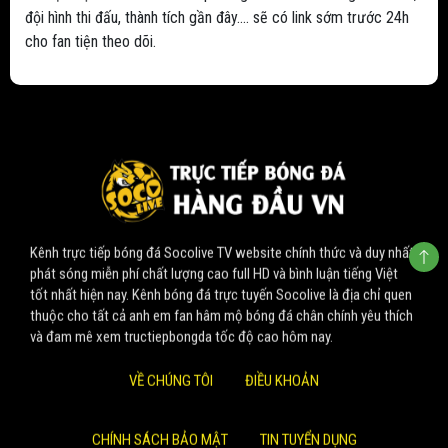
đội hình thi đấu, thành tích gần đây.... sẽ có link sớm trước 24h
cho fan tiện theo dõi.
Kênh trực tiếp bóng đá Socolive TV website chính thức và duy nhất
phát sóng miễn phí chất lượng cao full HD và bình luận tiếng Việt
tốt nhất hiện nay. Kênh bóng đá trực tuyến Socolive là địa chỉ quen
thuộc cho tất cả anh em fan hâm mộ bóng đá chân chính yêu thích
và đam mê xem tructiepbongda tốc độ cao hôm nay.
VỀ CHÚNG TÔI
ĐIỀU KHOẢN
CHÍNH SÁCH BẢO MẬT
TIN TUYỂN DỤNG