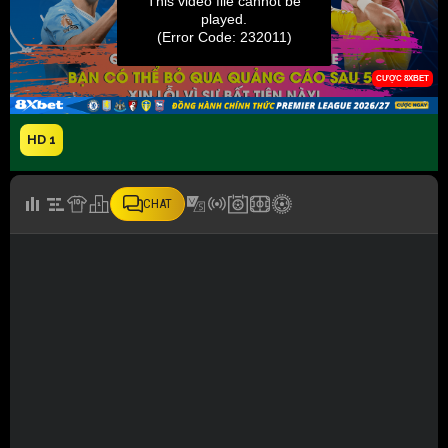
HD 1
CHAT