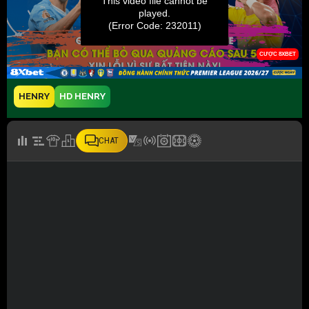
HENRY
HD HENRY
CHAT