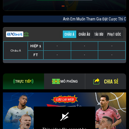
Anh Em Muốn Tham Gia Đặt Cược Thì
CHÂU Á
CHÂU ÂU
TÀI XỈU
PHẠT GÓC
HIỆP 1
-
-
-
Châu Á
FT
-
-
-
HIỆP 1
-
-
-
HIỆP 1
-
-
-
HIỆP 1
-
-
-
FT
-
-
-
FT
-
-
-
FT
-
-
-
CHIA SẺ
TRỰC TIẾP
MÔ PHỎNG