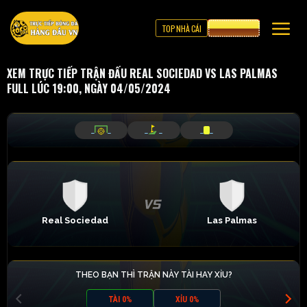
TOP NHÀ CÁI
CƯỢC 8XBET
XEM TRỰC TIẾP TRẬN ĐẤU REAL SOCIEDAD VS LAS PALMAS
FULL LÚC 19:00, NGÀY 04/05/2024
_
_
_
_
_
_
Real Sociedad
Las Palmas
THEO BẠN THÌ TRẬN NÀY TÀI HAY XỈU?
TÀI 0%
XỈU 0%