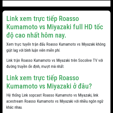
Link xem trực tiếp Roasso
Kumamoto vs Miyazaki full HD tốc
độ cao nhất hôm nay.
Xem trực tuyến trận đấu Roasso Kumamoto vs Miyazaki không
giật lag với bình luận viên miễn phí.
Link trận Roasso Kumamoto vs Miyazaki trên Socolive TV với
đường truyền ổn định, mượt mà nhất.
Link xem trực tiếp Roasso
Kumamoto vs Miyazaki ở đâu?
Hệ thống Link sopcast Roasso Kumamoto vs Miyazaki, link
acestream Roasso Kumamoto vs Miyazaki với nhiều ngôn ngữ
khác nhau.