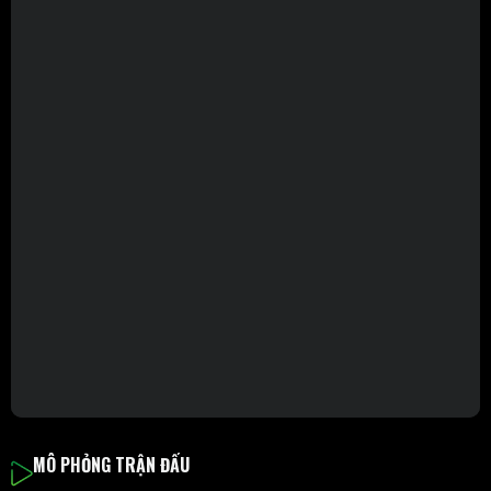
MÔ PHỎNG TRẬN ĐẤU