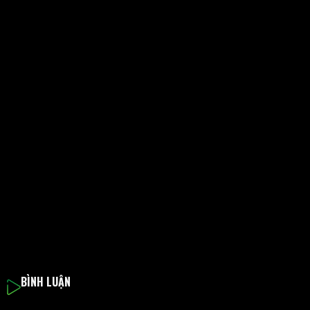
BÌNH LUẬN