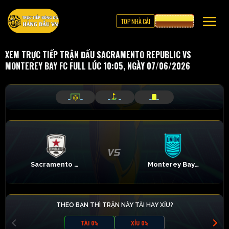
TOP NHÀ CÁI
CƯỢC 8XBET
XEM TRỰC TIẾP TRẬN ĐẤU SACRAMENTO REPUBLIC VS
MONTEREY BAY FC FULL LÚC 10:05, NGÀY 07/06/2026
_
_
_
_
_
_
Sacramento Republic
Monterey Bay FC
THEO BẠN THÌ TRẬN NÀY TÀI HAY XỈU?
TÀI 0%
XỈU 0%