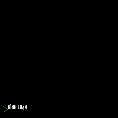
BÌNH LUẬN