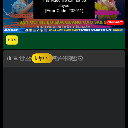
HD 1
CHAT