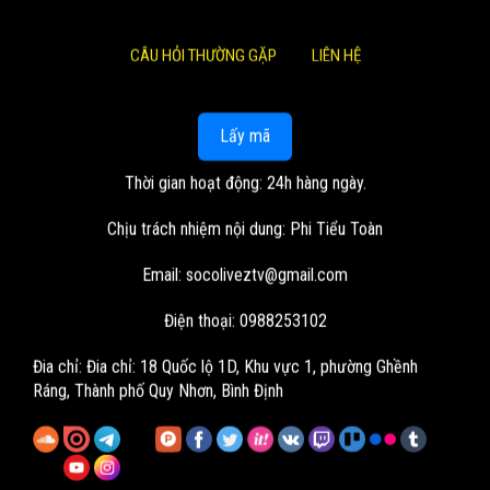
CÂU HỎI THƯỜNG GẶP
LIÊN HỆ
Lấy mã
Thời gian hoạt động: 24h hàng ngày.
Chịu trách nhiệm nội dung: Phi Tiểu Toàn
Email:
socoliveztv@gmail.com
Điện thoại: 0988253102
Đia chỉ:
Đia chỉ: 18 Quốc lộ 1D, Khu vực 1, phường Ghềnh
Ráng, Thành phố Quy Nhơn, Bình Định