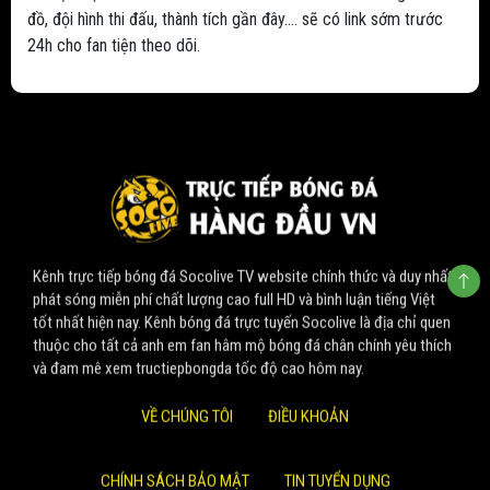
đồ, đội hình thi đấu, thành tích gần đây.... sẽ có link sớm trước
24h cho fan tiện theo dõi.
Kênh trực tiếp bóng đá Socolive TV website chính thức và duy nhất
phát sóng miễn phí chất lượng cao full HD và bình luận tiếng Việt
tốt nhất hiện nay. Kênh bóng đá trực tuyến Socolive là địa chỉ quen
thuộc cho tất cả anh em fan hâm mộ bóng đá chân chính yêu thích
và đam mê xem tructiepbongda tốc độ cao hôm nay.
VỀ CHÚNG TÔI
ĐIỀU KHOẢN
CHÍNH SÁCH BẢO MẬT
TIN TUYỂN DỤNG