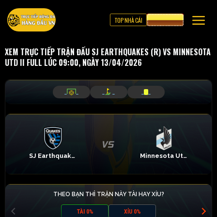
TOP NHÀ CÁI
CƯỢC 8XBET
XEM TRỰC TIẾP TRẬN ĐẤU SJ EARTHQUAKES (R) VS MINNESOTA
UTD II FULL LÚC 09:00, NGÀY 13/04/2026
_
_
_
_
_
_
SJ Earthquakes (R)
Minnesota Utd II
THEO BẠN THÌ TRẬN NÀY TÀI HAY XỈU?
TÀI 0%
XỈU 0%