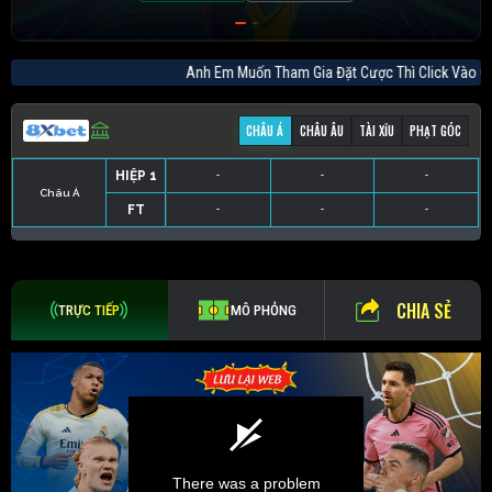
Anh Em Muốn Tham Gia Đặt Cược Thì Click 
CHÂU Á
CHÂU ÂU
TÀI XỈU
PHẠT GÓC
HIỆP 1
-
-
-
Châu Á
FT
-
-
-
HIỆP 1
-
-
-
HIỆP 1
-
-
-
HIỆP 1
-
-
-
FT
-
-
-
FT
-
-
-
FT
-
-
-
CHIA SẺ
TRỰC TIẾP
MÔ PHỎNG