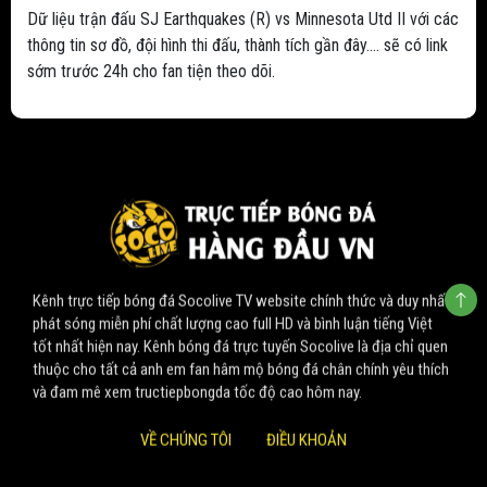
Dữ liệu trận đấu SJ Earthquakes (R) vs Minnesota Utd II với các
thông tin sơ đồ, đội hình thi đấu, thành tích gần đây.... sẽ có link
sớm trước 24h cho fan tiện theo dõi.
Kênh trực tiếp bóng đá Socolive TV website chính thức và duy nhất
phát sóng miễn phí chất lượng cao full HD và bình luận tiếng Việt
tốt nhất hiện nay. Kênh bóng đá trực tuyến Socolive là địa chỉ quen
thuộc cho tất cả anh em fan hâm mộ bóng đá chân chính yêu thích
và đam mê xem tructiepbongda tốc độ cao hôm nay.
VỀ CHÚNG TÔI
ĐIỀU KHOẢN