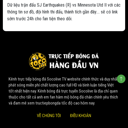
Dữ liệu trận đấu SJ Earthquakes (R) vs Minnesota Utd II với các
thông tin sơ đồ, đội hình thi đấu, thành tích gần đây.... sẽ có link
sớm trước 24h cho fan tiện theo dõi.
Kênh trực tiếp bóng đá Socolive TV website chính thức và duy nhất
phát sóng miễn phí chất lượng cao full HD và bình luận tiếng Việt
tốt nhất hiện nay. Kênh bóng đá trực tuyến Socolive là địa chỉ quen
thuộc cho tất cả anh em fan hâm mộ bóng đá chân chính yêu thích
và đam mê xem tructiepbongda tốc độ cao hôm nay.
VỀ CHÚNG TÔI
ĐIỀU KHOẢN