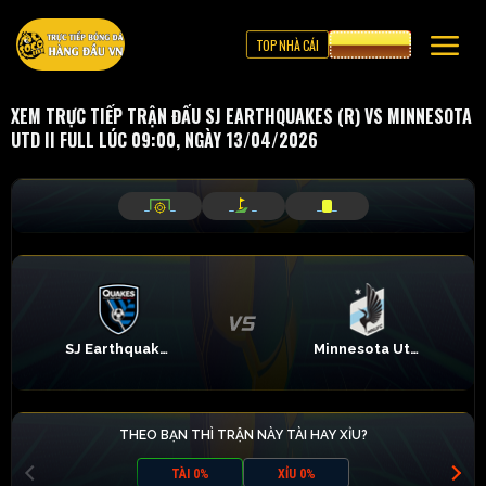
TOP NHÀ CÁI
CƯỢC 8XBET
XEM TRỰC TIẾP TRẬN ĐẤU SJ EARTHQUAKES (R) VS MINNESOTA
UTD II FULL LÚC 09:00, NGÀY 13/04/2026
_
_
_
_
_
_
SJ Earthquakes (R)
Minnesota Utd II
THEO BẠN THÌ TRẬN NÀY TÀI HAY XỈU?
TÀI 0%
XỈU 0%