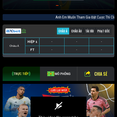
Anh Em Muốn Tham Gia Đặt Cược Thì 
CHÂU Á
CHÂU ÂU
TÀI XỈU
PHẠT GÓC
HIỆP 1
-
-
-
Châu Á
FT
-
-
-
HIỆP 1
-
-
-
HIỆP 1
-
-
-
HIỆP 1
-
-
-
FT
-
-
-
FT
-
-
-
FT
-
-
-
CHIA SẺ
TRỰC TIẾP
MÔ PHỎNG