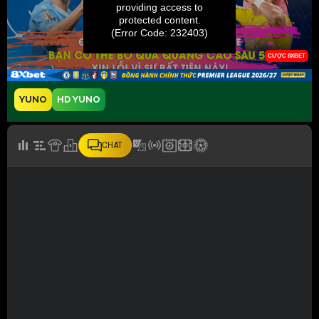
YUNO
HD YUNO
CHAT