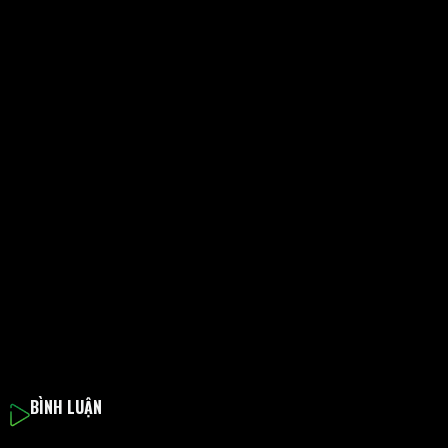
BÌNH LUẬN