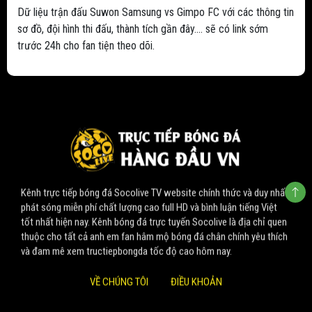
Dữ liệu trận đấu Suwon Samsung vs Gimpo FC với các thông tin
sơ đồ, đội hình thi đấu, thành tích gần đây.... sẽ có link sớm
trước 24h cho fan tiện theo dõi.
Kênh trực tiếp bóng đá Socolive TV website chính thức và duy nhất
phát sóng miễn phí chất lượng cao full HD và bình luận tiếng Việt
tốt nhất hiện nay. Kênh bóng đá trực tuyến Socolive là địa chỉ quen
thuộc cho tất cả anh em fan hâm mộ bóng đá chân chính yêu thích
và đam mê xem tructiepbongda tốc độ cao hôm nay.
VỀ CHÚNG TÔI
ĐIỀU KHOẢN