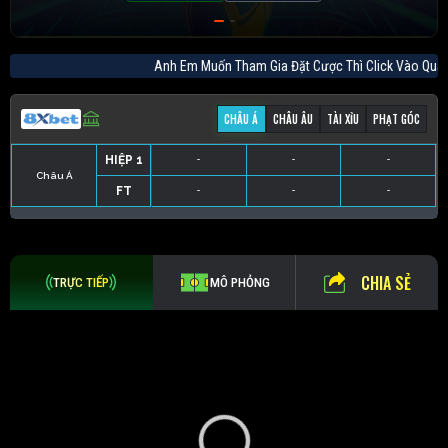
Anh Em Muốn Tham Gia Đặt Cược Thì Click Và
CHÂU Á
CHÂU ÂU
TÀI XỈU
PHẠT GÓC
HIỆP 1
-
-
-
Châu Á
FT
-
-
-
HIỆP 1
-
-
-
HIỆP 1
-
-
-
HIỆP 1
-
-
-
FT
-
-
-
FT
-
-
-
FT
-
-
-
CHIA SẺ
TRỰC TIẾP
MÔ PHỎNG