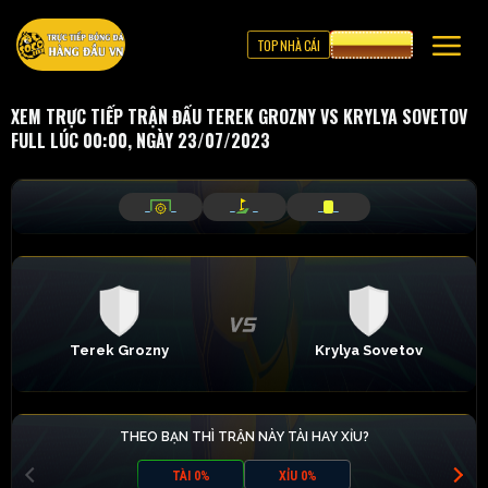
TOP NHÀ CÁI
CƯỢC 8XBET
XEM TRỰC TIẾP TRẬN ĐẤU TEREK GROZNY VS KRYLYA SOVETOV
FULL LÚC 00:00, NGÀY 23/07/2023
_
_
_
_
_
_
Terek Grozny
Krylya Sovetov
THEO BẠN THÌ TRẬN NÀY TÀI HAY XỈU?
TÀI 0%
XỈU 0%